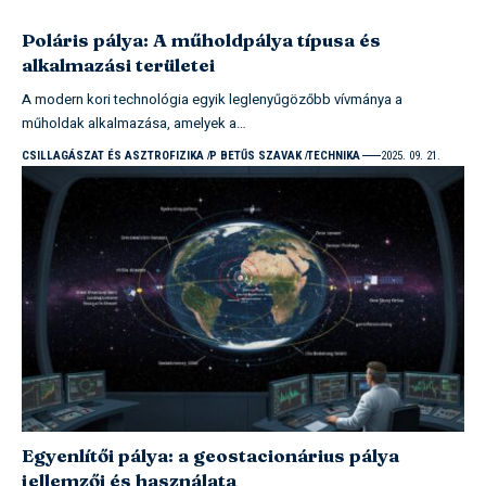
Poláris pálya: A műholdpálya típusa és
alkalmazási területei
A modern kori technológia egyik leglenyűgözőbb vívmánya a
műholdak alkalmazása, amelyek a…
CSILLAGÁSZAT ÉS ASZTROFIZIKA
P BETŰS SZAVAK
TECHNIKA
2025. 09. 21.
Egyenlítői pálya: a geostacionárius pálya
jellemzői és használata