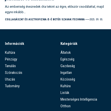
Az emberiség évezredek óta tekint az égre, először csodálattal, majd
egyre inkább…
CSILLAGÁSZAT ÉS ASZTROFIZIKA
E-É BETŰS SZAVAK
TECHNIKA
2025. 09. 05.
Információk
Kategóriák
Kultúra
Állatok
Pénzügy
Egészség
Tanulás
Gazdaság
Szórakozás
Ingatlan
Utazás
Közösség
Tudomány
Kultúra
Listák
Mesterséges Intelligencia
Otthon