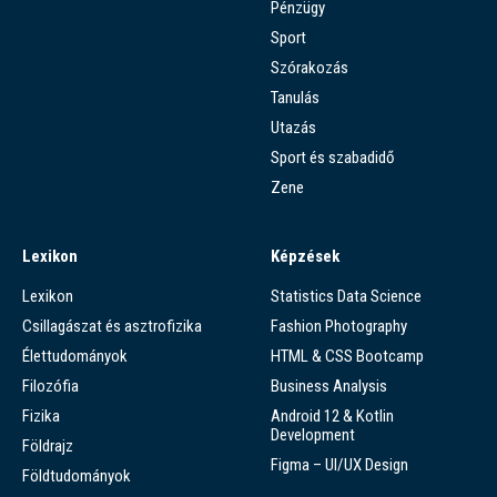
Pénzügy
Sport
Szórakozás
Tanulás
Utazás
Sport és szabadidő
Zene
Lexikon
Képzések
Lexikon
Statistics Data Science
Csillagászat és asztrofizika
Fashion Photography
Élettudományok
HTML & CSS Bootcamp
Filozófia
Business Analysis
Fizika
Android 12 & Kotlin
Development
Földrajz
Figma – UI/UX Design
Földtudományok