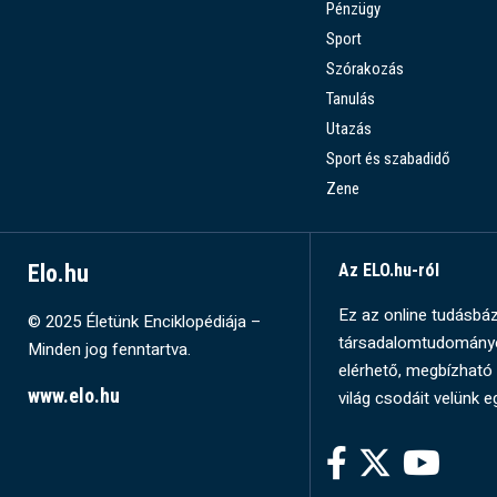
Pénzügy
Sport
Szórakozás
Tanulás
Utazás
Sport és szabadidő
Zene
Elo.hu
Az ELO.hu-ról
Ez az online tudásbázi
© 2025 Életünk Enciklopédiája –
társadalomtudományok
Minden jog fenntartva.
elérhető, megbízható 
www.elo.hu
világ csodáit velünk e