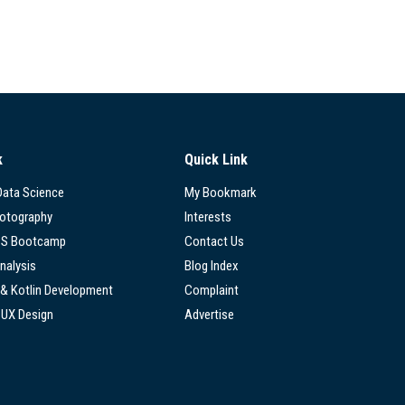
k
Quick Link
 Data Science
My Bookmark
hotography
Interests
SS Bootcamp
Contact Us
nalysis
Blog Index
 & Kotlin Development
Complaint
/UX Design
Advertise