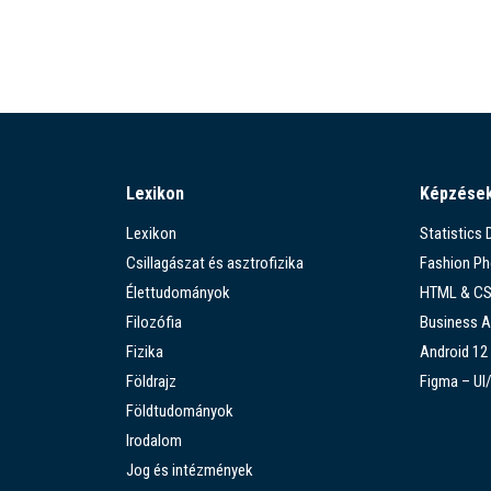
Lexikon
Képzése
Lexikon
Statistics
Csillagászat és asztrofizika
Fashion P
Élettudományok
HTML & C
Filozófia
Business A
Fizika
Android 12
Földrajz
Figma – UI
Földtudományok
Irodalom
Jog és intézmények