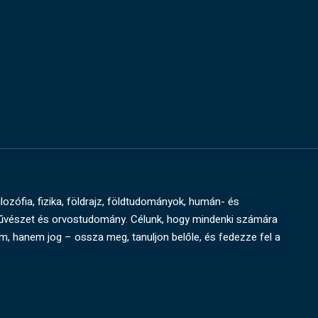
ilozófia, fizika, földrajz, földtudományok, humán- és
művészet és orvostudomány. Célunk, hogy mindenki számára
um, hanem jog – ossza meg, tanuljon belőle, és fedezze fel a