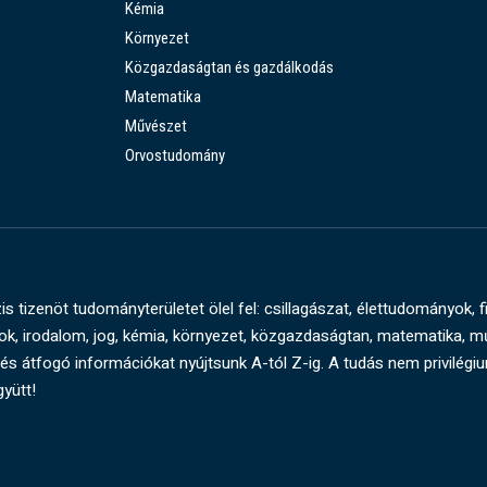
Kémia
Környezet
Közgazdaságtan és gazdálkodás
Matematika
Művészet
Orvostudomány
s tizenöt tudományterületet ölel fel: csillagászat, élettudományok, f
, irodalom, jog, kémia, környezet, közgazdaságtan, matematika, 
és átfogó információkat nyújtsunk A-tól Z-ig. A tudás nem privilégi
gyütt!