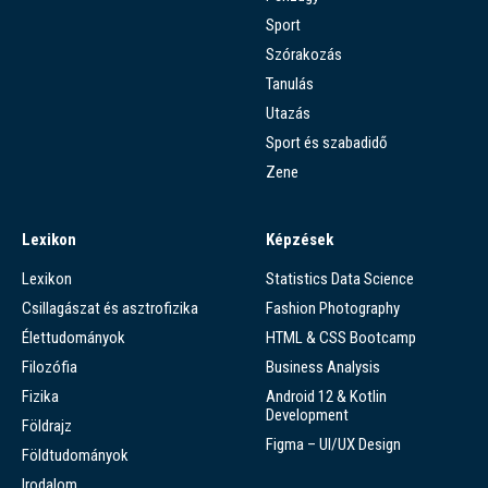
Sport
Szórakozás
Tanulás
Utazás
Sport és szabadidő
Zene
Lexikon
Képzések
Lexikon
Statistics Data Science
Csillagászat és asztrofizika
Fashion Photography
Élettudományok
HTML & CSS Bootcamp
Filozófia
Business Analysis
Fizika
Android 12 & Kotlin
Development
Földrajz
Figma – UI/UX Design
Földtudományok
Irodalom