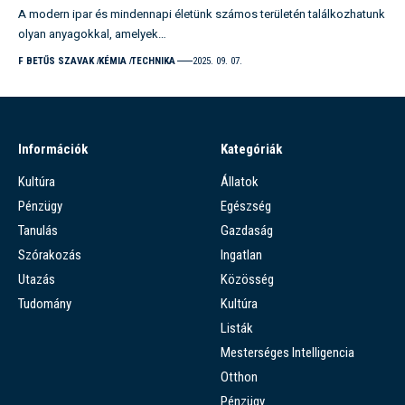
A modern ipar és mindennapi életünk számos területén találkozhatunk
olyan anyagokkal, amelyek…
F BETŰS SZAVAK
KÉMIA
TECHNIKA
2025. 09. 07.
Információk
Kategóriák
Kultúra
Állatok
Pénzügy
Egészség
Tanulás
Gazdaság
Szórakozás
Ingatlan
Utazás
Közösség
Tudomány
Kultúra
Listák
Mesterséges Intelligencia
Otthon
Pénzügy