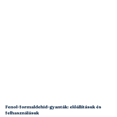
Fenol-formaldehid-gyanták: előállításuk és
felhasználásuk