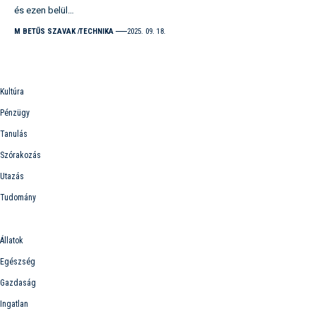
és ezen belül…
M BETŰS SZAVAK
TECHNIKA
2025. 09. 18.
Információk
Kultúra
Pénzügy
Tanulás
Szórakozás
Utazás
Tudomány
Kategóriák
Állatok
Egészség
Gazdaság
Ingatlan