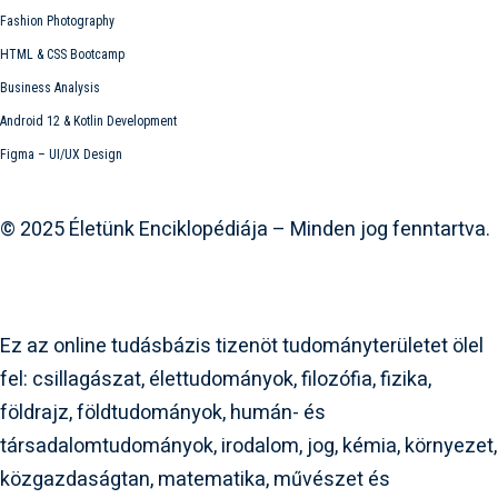
Fashion Photography
HTML & CSS Bootcamp
Business Analysis
Android 12 & Kotlin Development
Figma – UI/UX Design
Elo.hu
© 2025 Életünk Enciklopédiája – Minden jog fenntartva.
www.elo.hu
Az ELO.hu-ról
Ez az online tudásbázis tizenöt tudományterületet ölel
fel: csillagászat, élettudományok, filozófia, fizika,
földrajz, földtudományok, humán- és
társadalomtudományok, irodalom, jog, kémia, környezet,
közgazdaságtan, matematika, művészet és