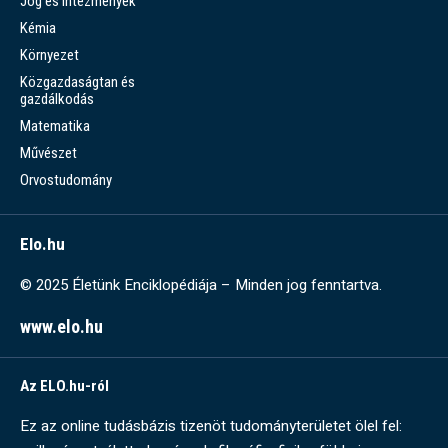
Jog és intézmények
Kémia
Környezet
Közgazdaságtan és
gazdálkodás
Matematika
Művészet
Orvostudomány
Elo.hu
© 2025 Életünk Enciklopédiája – Minden jog fenntartva.
www.elo.hu
Az ELO.hu-ról
Ez az online tudásbázis tizenöt tudományterületet ölel fel: