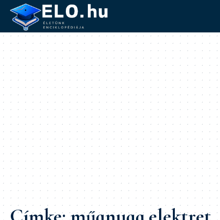
Címke:
műanyag elektret