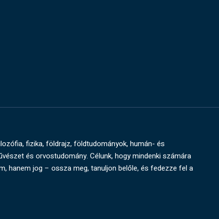
ilozófia, fizika, földrajz, földtudományok, humán- és
művészet és orvostudomány. Célunk, hogy mindenki számára
um, hanem jog – ossza meg, tanuljon belőle, és fedezze fel a