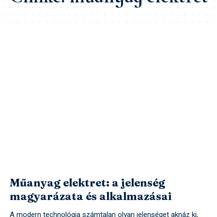
Műanyag elektret: a jelenség
magyarázata és alkalmazásai
A modern technológia számtalan olyan jelenséget aknáz ki,