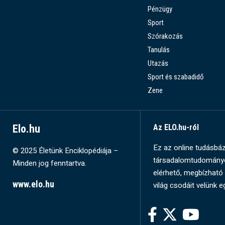
Pénzügy
Sport
Szórakozás
Tanulás
Utazás
Sport és szabadidő
Zene
Elo.hu
Az ELO.hu-ról
Ez az online tudásbázi
© 2025 Életünk Enciklopédiája –
társadalomtudományok
Minden jog fenntartva.
elérhető, megbízható 
www.elo.hu
világ csodáit velünk e