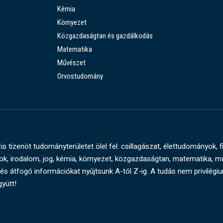
Kémia
Környezet
Közgazdaságtan és gazdálkodás
Matematika
Művészet
Orvostudomány
s tizenöt tudományterületet ölel fel: csillagászat, élettudományok, f
, irodalom, jog, kémia, környezet, közgazdaságtan, matematika, 
és átfogó információkat nyújtsunk A-tól Z-ig. A tudás nem privilégi
gyütt!