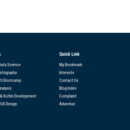
k
Quick Link
 Data Science
My Bookmark
hotography
Interests
SS Bootcamp
Contact Us
nalysis
Blog Index
 & Kotlin Development
Complaint
/UX Design
Advertise