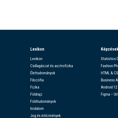
Lexikon
Képzése
Lexikon
Statistics
Csillagászat és asztrofizika
Fashion P
Élettudományok
HTML & C
Filozófia
Business A
Fizika
Android 12
Földrajz
Figma – UI
Földtudományok
Irodalom
Jog és intézmények