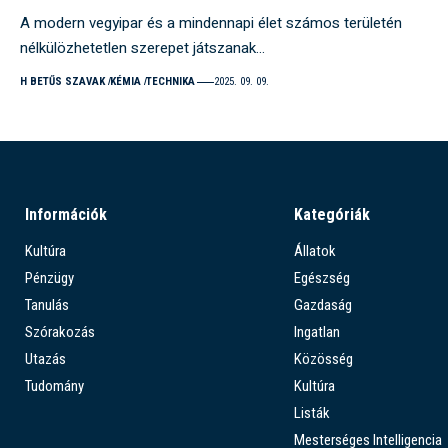
A modern vegyipar és a mindennapi élet számos területén
nélkülözhetetlen szerepet játszanak…
H BETŰS SZAVAK
KÉMIA
TECHNIKA
2025. 09. 09.
Információk
Kategóriák
Kultúra
Állatok
Pénzügy
Egészség
Tanulás
Gazdaság
Szórakozás
Ingatlan
Utazás
Közösség
Tudomány
Kultúra
Listák
Mesterséges Intelligencia