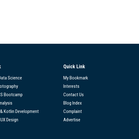
k
Quick Link
 Data Science
My Bookmark
hotography
Interests
SS Bootcamp
Contact Us
nalysis
Blog Index
 & Kotlin Development
Complaint
/UX Design
Advertise