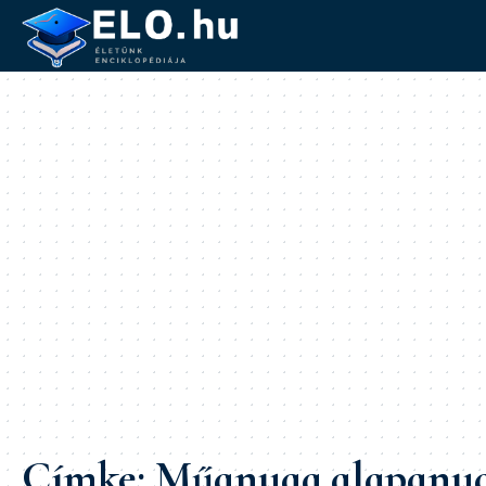
Címke:
Műanyag alapany