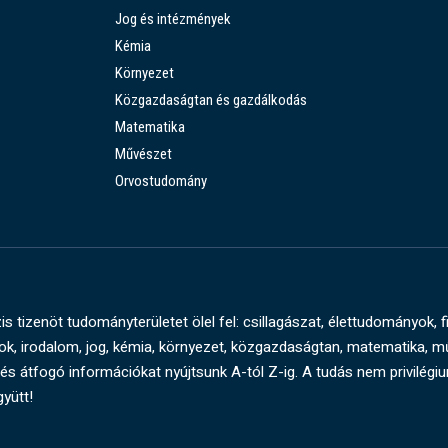
Jog és intézmények
Kémia
Környezet
Közgazdaságtan és gazdálkodás
Matematika
Művészet
Orvostudomány
s tizenöt tudományterületet ölel fel: csillagászat, élettudományok, f
, irodalom, jog, kémia, környezet, közgazdaságtan, matematika, 
és átfogó információkat nyújtsunk A-tól Z-ig. A tudás nem privilégi
gyütt!