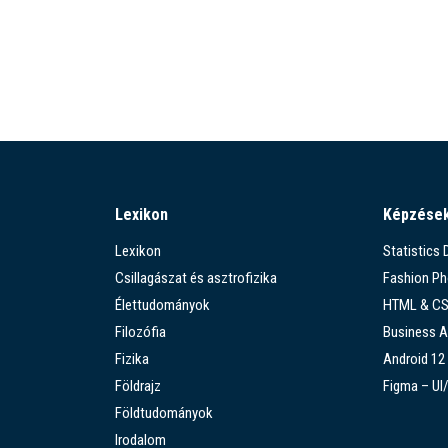
Lexikon
Képzése
Lexikon
Statistics
Csillagászat és asztrofizika
Fashion P
Élettudományok
HTML & C
Filozófia
Business A
Fizika
Android 12
Földrajz
Figma – UI
Földtudományok
Irodalom