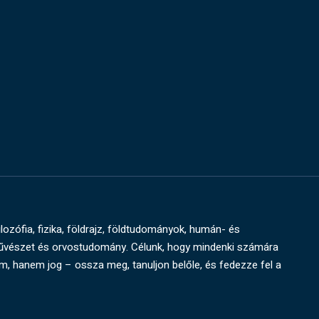
ilozófia, fizika, földrajz, földtudományok, humán- és
művészet és orvostudomány. Célunk, hogy mindenki számára
um, hanem jog – ossza meg, tanuljon belőle, és fedezze fel a