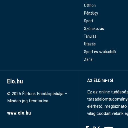
Otthon
Pénzügy
Sport
Szórakozás
Tanulás
Utazás
Sport és szabadidő
Zene
Elo.hu
Az ELO.hu-ról
Ez az online tudásbázi
© 2025 Életünk Enciklopédiája –
társadalomtudományok
Minden jog fenntartva.
elérhető, megbízható 
www.elo.hu
világ csodáit velünk e