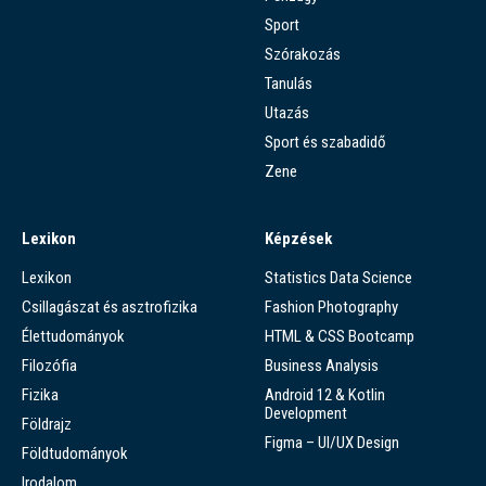
Sport
Szórakozás
Tanulás
Utazás
Sport és szabadidő
Zene
Lexikon
Képzések
Lexikon
Statistics Data Science
Csillagászat és asztrofizika
Fashion Photography
Élettudományok
HTML & CSS Bootcamp
Filozófia
Business Analysis
Fizika
Android 12 & Kotlin
Development
Földrajz
Figma – UI/UX Design
Földtudományok
Irodalom