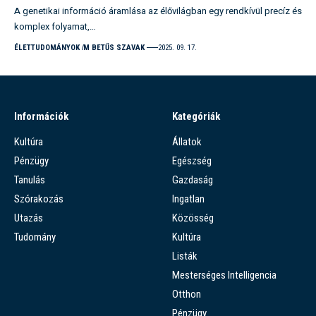
A genetikai információ áramlása az élővilágban egy rendkívül precíz és
komplex folyamat,…
ÉLETTUDOMÁNYOK
M BETŰS SZAVAK
2025. 09. 17.
Információk
Kategóriák
Kultúra
Állatok
Pénzügy
Egészség
Tanulás
Gazdaság
Szórakozás
Ingatlan
Utazás
Közösség
Tudomány
Kultúra
Listák
Mesterséges Intelligencia
Otthon
Pénzügy