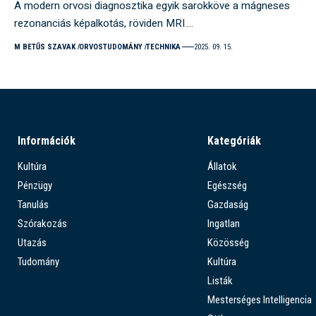
A modern orvosi diagnosztika egyik sarokköve a mágneses
rezonanciás képalkotás, röviden MRI.…
M BETŰS SZAVAK
ORVOSTUDOMÁNY
TECHNIKA
2025. 09. 15.
Információk
Kategóriák
Kultúra
Állatok
Pénzügy
Egészség
Tanulás
Gazdaság
Szórakozás
Ingatlan
Utazás
Közösség
Tudomány
Kultúra
Listák
Mesterséges Intelligencia