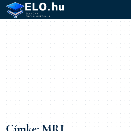
Címke:
MRI