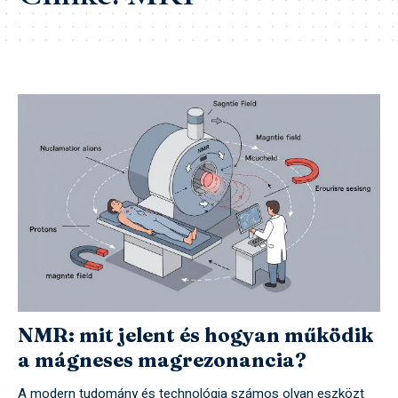
NMR: mit jelent és hogyan működik
a mágneses magrezonancia?
A modern tudomány és technológia számos olyan eszközt