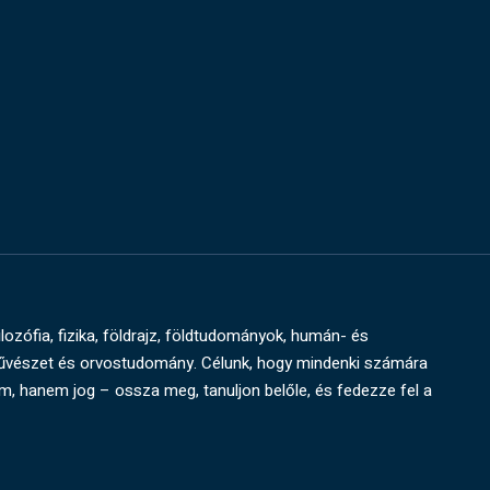
ilozófia, fizika, földrajz, földtudományok, humán- és
művészet és orvostudomány. Célunk, hogy mindenki számára
um, hanem jog – ossza meg, tanuljon belőle, és fedezze fel a