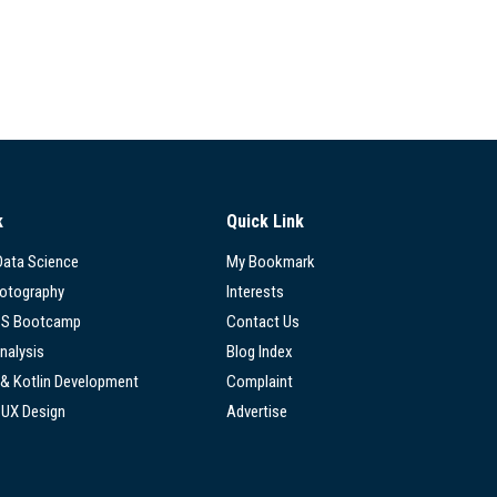
k
Quick Link
 Data Science
My Bookmark
hotography
Interests
SS Bootcamp
Contact Us
nalysis
Blog Index
 & Kotlin Development
Complaint
/UX Design
Advertise