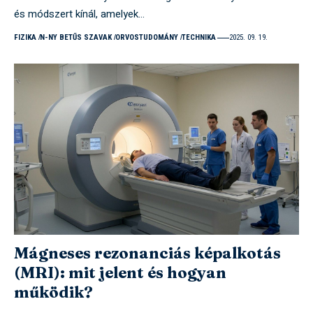
és módszert kínál, amelyek…
FIZIKA
N-NY BETŰS SZAVAK
ORVOSTUDOMÁNY
TECHNIKA
2025. 09. 19.
Mágneses rezonanciás képalkotás
(MRI): mit jelent és hogyan
működik?