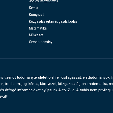
Jog és intézmények
Kémia
Környezet
Közgazdaságtan és gazdálkodás
Matematika
Művészet
Orvostudomány
s tizenöt tudományterületet ölel fel: csillagászat, élettudományok, f
, irodalom, jog, kémia, környezet, közgazdaságtan, matematika, 
és átfogó információkat nyújtsunk A-tól Z-ig. A tudás nem privilégi
gyütt!