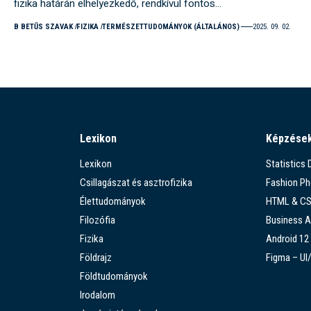
fizika határán elhelyezkedő, rendkívül fontos…
B BETŰS SZAVAK
FIZIKA
TERMÉSZETTUDOMÁNYOK (ÁLTALÁNOS)
2025. 09. 02.
Lexikon
Képzése
Lexikon
Statistics
Csillagászat és asztrofizika
Fashion P
Élettudományok
HTML & C
Filozófia
Business A
Fizika
Android 12
Földrajz
Figma – UI
Földtudományok
Irodalom