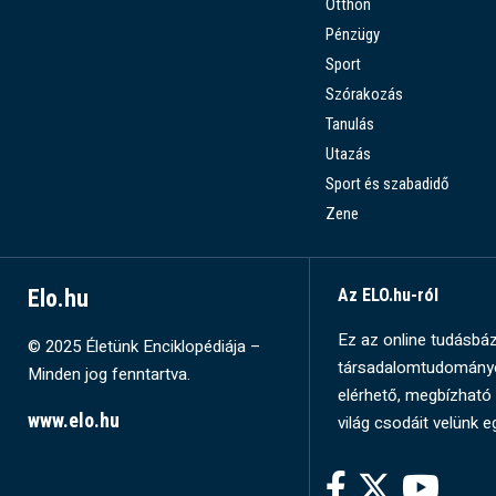
Otthon
Pénzügy
Sport
Szórakozás
Tanulás
Utazás
Sport és szabadidő
Zene
Elo.hu
Az ELO.hu-ról
Ez az online tudásbázi
© 2025 Életünk Enciklopédiája –
társadalomtudományok
Minden jog fenntartva.
elérhető, megbízható 
www.elo.hu
világ csodáit velünk e