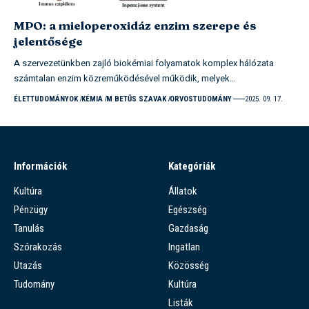
MPO: a mieloperoxidáz enzim szerepe és
jelentősége
A szervezetünkben zajló biokémiai folyamatok komplex hálózata
számtalan enzim közreműködésével működik, melyek…
ÉLETTUDOMÁNYOK
KÉMIA
M BETŰS SZAVAK
ORVOSTUDOMÁNY
2025. 09. 17.
Információk
Kategóriák
Kultúra
Állatok
Pénzügy
Egészség
Tanulás
Gazdaság
Szórakozás
Ingatlan
Utazás
Közösség
Tudomány
Kultúra
Listák