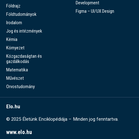
Development
Földrajz
Figma – UI/UX Design
Földtudományok
Irodalom
Jog és intézmények
Kémia
Környezet
Közgazdaságtan és
gazdálkodás
Matematika
Művészet
Orvostudomány
Elo.hu
© 2025 Életünk Enciklopédiája – Minden jog fenntartva.
www.elo.hu