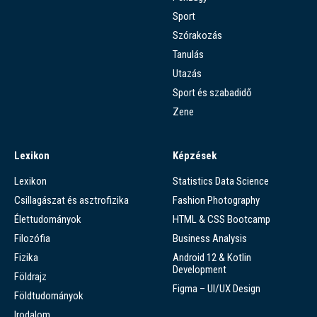
Sport
Szórakozás
Tanulás
Utazás
Sport és szabadidő
Zene
Lexikon
Képzések
Lexikon
Statistics Data Science
Csillagászat és asztrofizika
Fashion Photography
Élettudományok
HTML & CSS Bootcamp
Filozófia
Business Analysis
Fizika
Android 12 & Kotlin
Development
Földrajz
Figma – UI/UX Design
Földtudományok
Irodalom