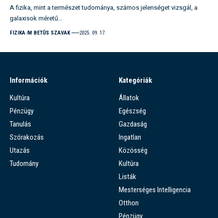
A fizika, mint a természet tudománya, számos jelenséget vizsgál, a
galaxisok méretű…
FIZIKA
M BETŰS SZAVAK
2025. 09. 17.
Információk
Kategóriák
Kultúra
Állatok
Pénzügy
Egészség
Tanulás
Gazdaság
Szórakozás
Ingatlan
Utazás
Közösség
Tudomány
Kultúra
Listák
Mesterséges Intelligencia
Otthon
Pénzügy