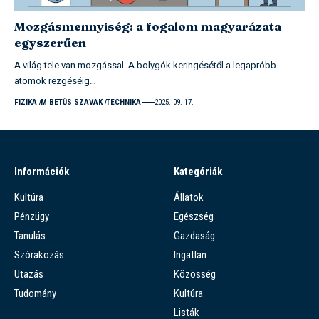
Mozgásmennyiség: a fogalom magyarázata
egyszerűen
A világ tele van mozgással. A bolygók keringésétől a legapróbb
atomok rezgéséig…
FIZIKA
M BETŰS SZAVAK
TECHNIKA
2025. 09. 17.
Információk
Kategóriák
Kultúra
Állatok
Pénzügy
Egészség
Tanulás
Gazdaság
Szórakozás
Ingatlan
Utazás
Közösség
Tudomány
Kultúra
Listák