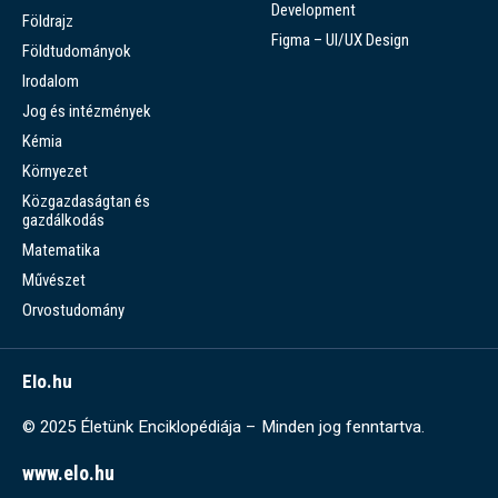
Development
Földrajz
Figma – UI/UX Design
Földtudományok
Irodalom
Jog és intézmények
Kémia
Környezet
Közgazdaságtan és
gazdálkodás
Matematika
Művészet
Orvostudomány
Elo.hu
© 2025 Életünk Enciklopédiája – Minden jog fenntartva.
www.elo.hu