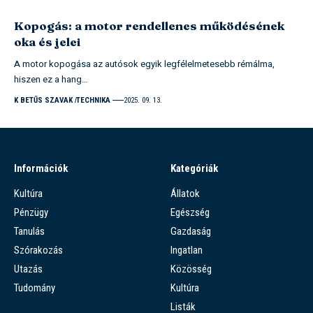
Kopogás: a motor rendellenes működésének
oka és jelei
A motor kopogása az autósok egyik legfélelmetesebb rémálma,
hiszen ez a hang…
K BETŰS SZAVAK
TECHNIKA
2025. 09. 13.
Információk
Kategóriák
Kultúra
Állatok
Pénzügy
Egészség
Tanulás
Gazdaság
Szórakozás
Ingatlan
Utazás
Közösség
Tudomány
Kultúra
Listák