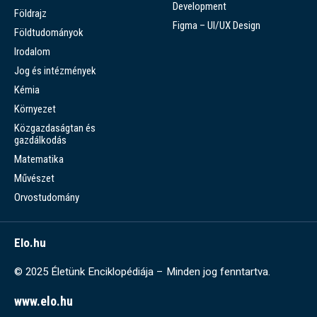
Development
Földrajz
Figma – UI/UX Design
Földtudományok
Irodalom
Jog és intézmények
Kémia
Környezet
Közgazdaságtan és
gazdálkodás
Matematika
Művészet
Orvostudomány
Elo.hu
© 2025 Életünk Enciklopédiája – Minden jog fenntartva.
www.elo.hu