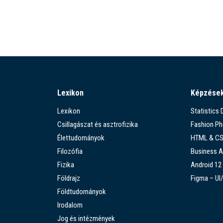
Lexikon
Képzése
Lexikon
Statistics
Csillagászat és asztrofizika
Fashion P
Élettudományok
HTML & C
Filozófia
Business A
Fizika
Android 12
Földrajz
Figma – UI
Földtudományok
Irodalom
Jog és intézmények