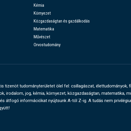
Kémia
Környezet
Közgazdaságtan és gazdálkodás
Matematika
Művészet
Orvostudomány
s tizenöt tudományterületet ölel fel: csillagászat, élettudományok, f
, irodalom, jog, kémia, környezet, közgazdaságtan, matematika, 
és átfogó információkat nyújtsunk A-tól Z-ig. A tudás nem privilégi
gyütt!