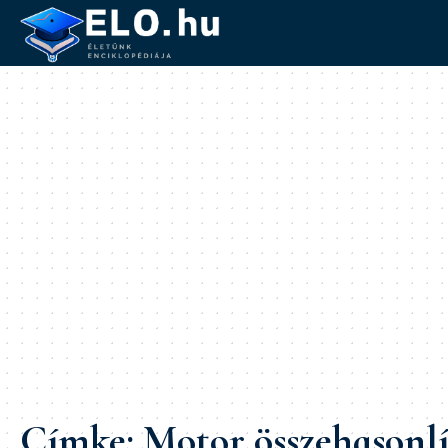
Címke:
Motor összehasonlí