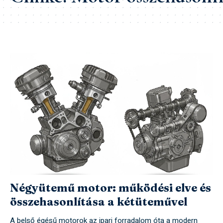
Négyütemű motor: működési elve és
összehasonlítása a kétüteművel
A belső égésű motorok az ipari forradalom óta a modern