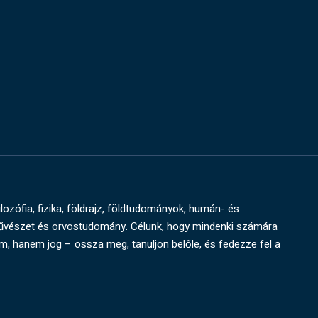
ilozófia, fizika, földrajz, földtudományok, humán- és
művészet és orvostudomány. Célunk, hogy mindenki számára
um, hanem jog – ossza meg, tanuljon belőle, és fedezze fel a