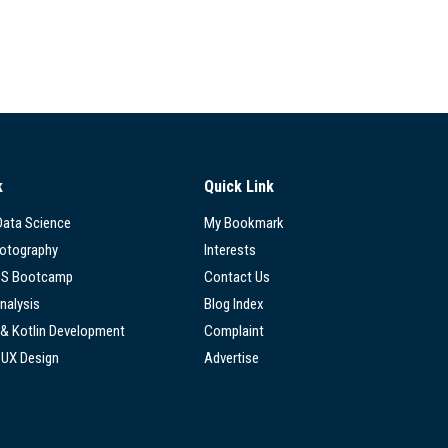
k
Quick Link
 Data Science
My Bookmark
hotography
Interests
SS Bootcamp
Contact Us
nalysis
Blog Index
 & Kotlin Development
Complaint
/UX Design
Advertise