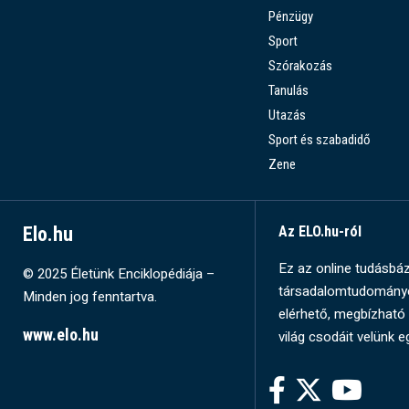
Pénzügy
Sport
Szórakozás
Tanulás
Utazás
Sport és szabadidő
Zene
Elo.hu
Az ELO.hu-ról
Ez az online tudásbázi
© 2025 Életünk Enciklopédiája –
társadalomtudományok
Minden jog fenntartva.
elérhető, megbízható 
www.elo.hu
világ csodáit velünk e