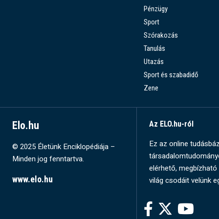
Pénzügy
Sport
Szórakozás
Tanulás
Utazás
Sport és szabadidő
Zene
Elo.hu
Az ELO.hu-ról
Ez az online tudásbázi
© 2025 Életünk Enciklopédiája –
társadalomtudományok
Minden jog fenntartva.
elérhető, megbízható 
www.elo.hu
világ csodáit velünk e