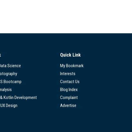
k
Quick Link
 Data Science
My Bookmark
hotography
Interests
SS Bootcamp
Contact Us
nalysis
Blog Index
 & Kotlin Development
Complaint
/UX Design
Advertise