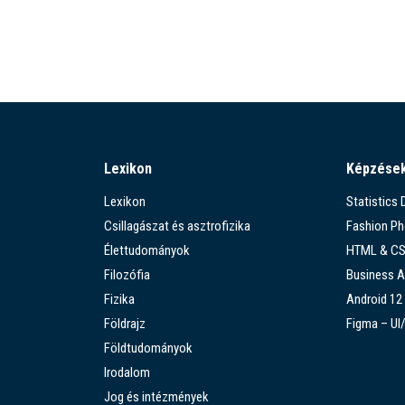
Lexikon
Képzése
Lexikon
Statistics
Csillagászat és asztrofizika
Fashion P
Élettudományok
HTML & C
Filozófia
Business A
Fizika
Android 12
Földrajz
Figma – UI
Földtudományok
Irodalom
Jog és intézmények