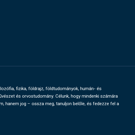
ilozófia, fizika, földrajz, földtudományok, humán- és
művészet és orvostudomány. Célunk, hogy mindenki számára
um, hanem jog – ossza meg, tanuljon belőle, és fedezze fel a