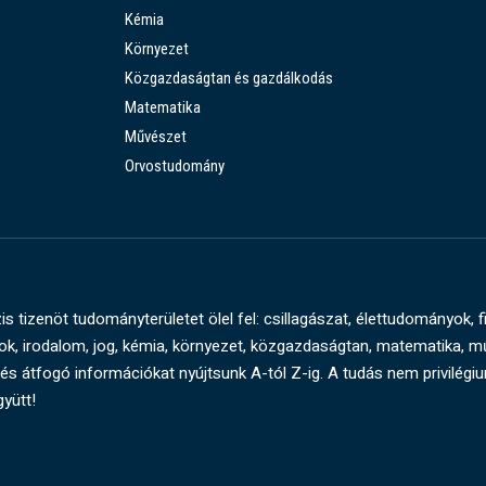
Kémia
Környezet
Közgazdaságtan és gazdálkodás
Matematika
Művészet
Orvostudomány
s tizenöt tudományterületet ölel fel: csillagászat, élettudományok, f
, irodalom, jog, kémia, környezet, közgazdaságtan, matematika, 
és átfogó információkat nyújtsunk A-tól Z-ig. A tudás nem privilégi
gyütt!