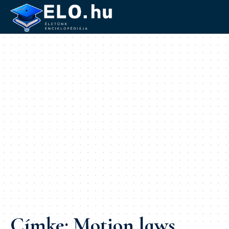
Címke:
Motion laws