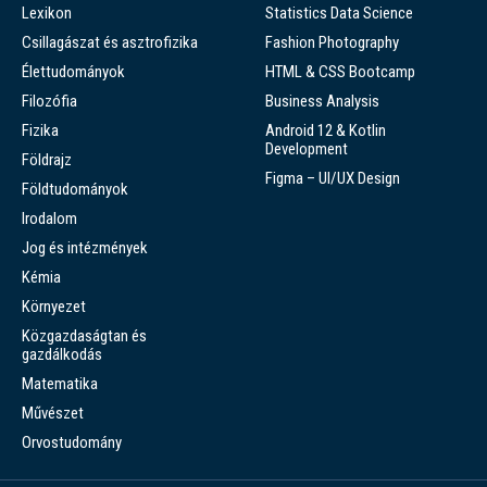
Lexikon
Statistics Data Science
Csillagászat és asztrofizika
Fashion Photography
Élettudományok
HTML & CSS Bootcamp
Filozófia
Business Analysis
Fizika
Android 12 & Kotlin
Development
Földrajz
Figma – UI/UX Design
Földtudományok
Irodalom
Jog és intézmények
Kémia
Környezet
Közgazdaságtan és
gazdálkodás
Matematika
Művészet
Orvostudomány