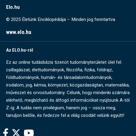
Elo.hu
© 2025 Életünk Enciklopédiája – Minden jog fenntartva.
www.elo.hu
Az ELO.hu-ról
Ez az online tudásbázis tizenöt tudományterületet ölel fel:
csillagászat, élettudományok, filozófia, fizika, földrajz,
földtudományok, humán- és társadalomtudományok,
irodalom, jog, kémia, környezet, közgazdaságtan, matematika,
művészet és orvostudomány. Célunk, hogy mindenki számára
elérhető, megbízható és átfogó információkat nyújtsunk A-tól
Z-ig. A tudás nem privilégium, hanem jog – ossza meg,
tanuljon belőle, és fedezze fel a világ csodáit velünk együtt!