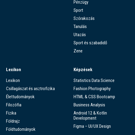
Pénzügy
Sport
Szórakozás
Tanulás
Utazás
Sport és szabadidő
Zene
Lexikon
Képzések
Lexikon
Statistics Data Science
Csillagászat és asztrofizika
Fashion Photography
Élettudományok
HTML & CSS Bootcamp
Filozófia
Business Analysis
Fizika
Android 12 & Kotlin
Development
Földrajz
Figma – UI/UX Design
Földtudományok