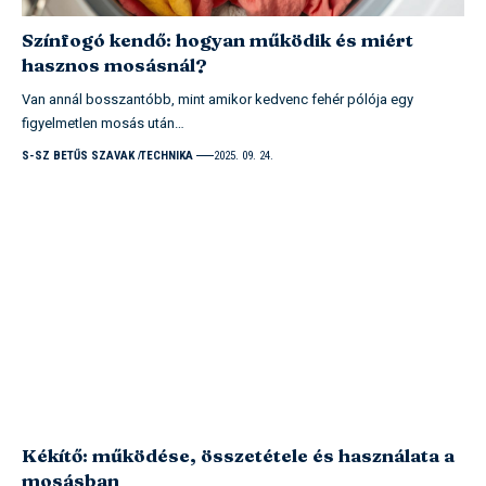
Színfogó kendő: hogyan működik és miért
hasznos mosásnál?
Van annál bosszantóbb, mint amikor kedvenc fehér pólója egy
figyelmetlen mosás után…
S-SZ BETŰS SZAVAK
TECHNIKA
2025. 09. 24.
Kékítő: működése, összetétele és használata a
mosásban