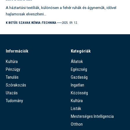
A háztartási textíliák, különösen a fehér ruhák és ágyneműk, idővel
hajlamosak elveszíteni…
K BETŰS SZAVAK
KÉMIA
TECHNIKA
2025. 09. 12.
Információk
Kategóriák
Kultúra
Állatok
Pénzügy
Egészség
Tanulás
Gazdaság
Szórakozás
Ingatlan
Utazás
Közösség
Tudomány
Kultúra
Listák
Mesterséges Intelligencia
Otthon