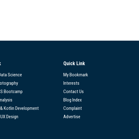
k
Quick Link
 Data Science
My Bookmark
hotography
Interests
SS Bootcamp
Contact Us
nalysis
Blog Index
 & Kotlin Development
Complaint
/UX Design
Advertise