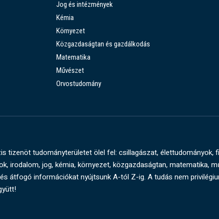
Jog és intézmények
Kémia
Környezet
Közgazdaságtan és gazdálkodás
Matematika
Művészet
Orvostudomány
s tizenöt tudományterületet ölel fel: csillagászat, élettudományok, f
, irodalom, jog, kémia, környezet, közgazdaságtan, matematika, 
és átfogó információkat nyújtsunk A-tól Z-ig. A tudás nem privilégi
gyütt!