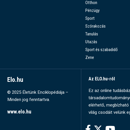
Otthon
Pénzügy
Sport
Szórakozás
Tanulás
Utazás
Sport és szabadidő
Zene
Elo.hu
Az ELO.hu-ról
Ez az online tudásbázi
© 2025 Életünk Enciklopédiája –
társadalomtudományok
Minden jog fenntartva.
elérhető, megbízható 
www.elo.hu
világ csodáit velünk e