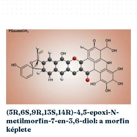
(5R,6S,9R,13S,14R)-4,5-epoxi-N-
metilmorfin-7-en-3,6-diol: a morfin
képlete