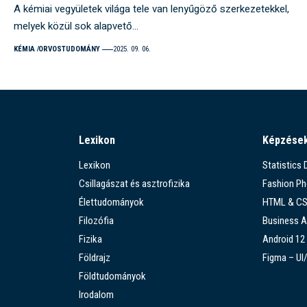
A kémiai vegyületek világa tele van lenyűgöző szerkezetekkel,
melyek közül sok alapvető…
KÉMIA
ORVOSTUDOMÁNY
2025. 09. 06.
Lexikon
Képzése
Lexikon
Statistics
Csillagászat és asztrofizika
Fashion P
Élettudományok
HTML & C
Filozófia
Business A
Fizika
Android 12
Földrajz
Figma – UI
Földtudományok
Irodalom