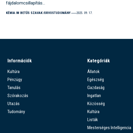
fájdalomcsillapítás…
KÉMIA
M BETŰS SZAVAK
ORVOSTUDOMÁNY
2025. 09. 17.
Információk
Kategóriák
Kultúra
Állatok
Pénzügy
Egészség
Tanulás
Gazdaság
Szórakozás
Ingatlan
Utazás
Közösség
Tudomány
Kultúra
Listák
Mesterséges Intelligencia