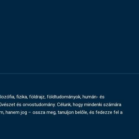
ilozófia, fizika, földrajz, földtudományok, humán- és
művészet és orvostudomány. Célunk, hogy mindenki számára
um, hanem jog – ossza meg, tanuljon belőle, és fedezze fel a