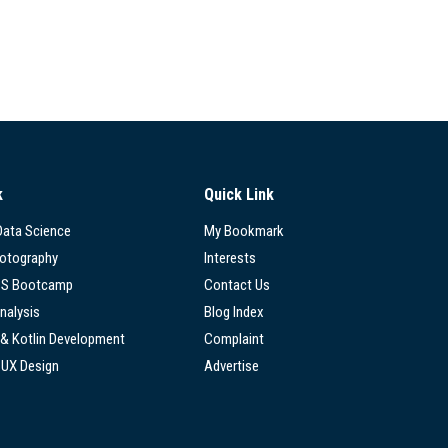
k
Quick Link
 Data Science
My Bookmark
hotography
Interests
SS Bootcamp
Contact Us
nalysis
Blog Index
 & Kotlin Development
Complaint
/UX Design
Advertise