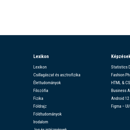
Lexikon
Képzése
Lexikon
Statistics
Csillagászat és asztrofizika
Fashion P
Élettudományok
HTML & C
Filozófia
Business A
Fizika
Android 12
Földrajz
Figma – UI
Földtudományok
Irodalom
Jog és intézmények