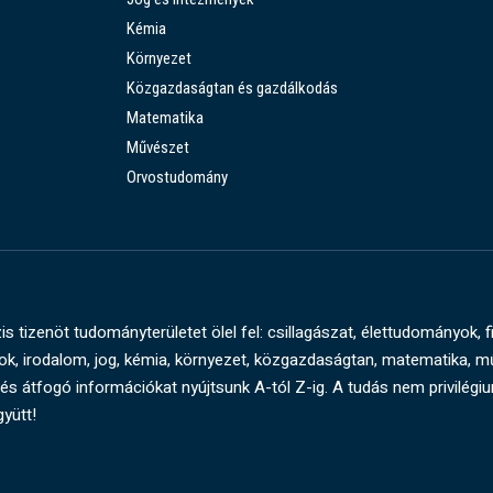
Kémia
Környezet
Közgazdaságtan és gazdálkodás
Matematika
Művészet
Orvostudomány
s tizenöt tudományterületet ölel fel: csillagászat, élettudományok, f
, irodalom, jog, kémia, környezet, közgazdaságtan, matematika, 
és átfogó információkat nyújtsunk A-tól Z-ig. A tudás nem privilégi
gyütt!