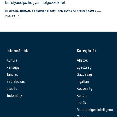
befolyásolja, hogyan dolgozzuk fel…
FILOZÓFIA
HUMÁN- ÉS TÁRSADALOMTUDOMÁNYOK
M BETŰS SZAVAK
2025. 09. 17.
Információk
Kategóriák
Kultúra
Állatok
Pénzügy
Egészség
Tanulás
Gazdaság
Szórakozás
Ingatlan
Utazás
Közösség
Tudomány
Kultúra
Listák
Mesterséges Intelligencia
Otthon