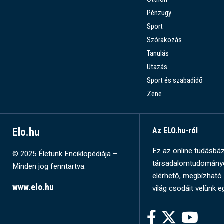
Pénzügy
Sport
Szórakozás
Tanulás
Utazás
Sport és szabadidő
Zene
Elo.hu
Az ELO.hu-ról
Ez az online tudásbázi
© 2025 Életünk Enciklopédiája –
társadalomtudományok
Minden jog fenntartva.
elérhető, megbízható 
www.elo.hu
világ csodáit velünk e