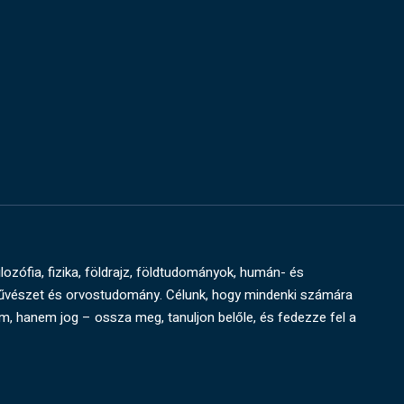
ilozófia, fizika, földrajz, földtudományok, humán- és
művészet és orvostudomány. Célunk, hogy mindenki számára
um, hanem jog – ossza meg, tanuljon belőle, és fedezze fel a