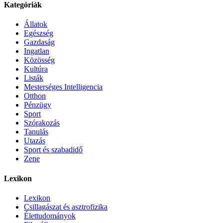
Kategóriák
Állatok
Egészség
Gazdaság
Ingatlan
Közösség
Kultúra
Listák
Mesterséges Intelligencia
Otthon
Pénzügy
Sport
Szórakozás
Tanulás
Utazás
Sport és szabadidő
Zene
Lexikon
Lexikon
Csillagászat és asztrofizika
Élettudományok