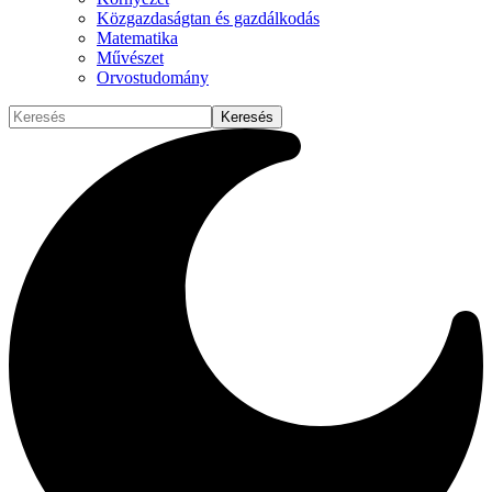
Közgazdaságtan és gazdálkodás
Matematika
Művészet
Orvostudomány