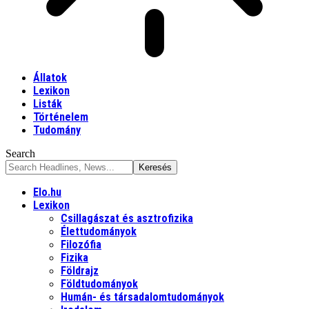
Állatok
Lexikon
Listák
Történelem
Tudomány
Search
Elo.hu
Lexikon
Csillagászat és asztrofizika
Élettudományok
Filozófia
Fizika
Földrajz
Földtudományok
Humán- és társadalomtudományok