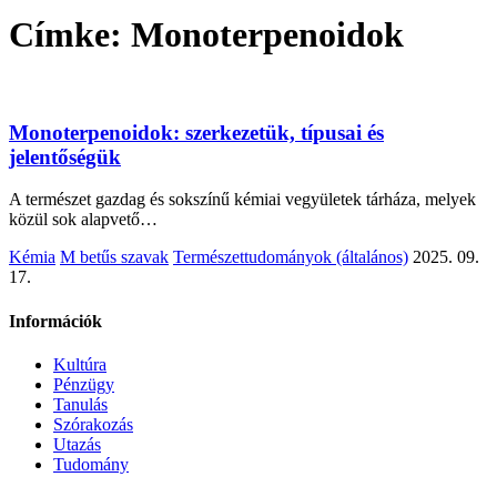
Címke:
Monoterpenoidok
Monoterpenoidok: szerkezetük, típusai és
jelentőségük
A természet gazdag és sokszínű kémiai vegyületek tárháza, melyek
közül sok alapvető…
Kémia
M betűs szavak
Természettudományok (általános)
2025. 09.
17.
Információk
Kultúra
Pénzügy
Tanulás
Szórakozás
Utazás
Tudomány