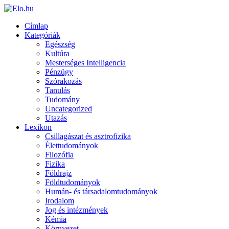
Címlap
Kategóriák
Egészség
Kultúra
Mesterséges Intelligencia
Pénzügy
Szórakozás
Tanulás
Tudomány
Uncategorized
Utazás
Lexikon
Csillagászat és asztrofizika
Élettudományok
Filozófia
Fizika
Földrajz
Földtudományok
Humán- és társadalomtudományok
Irodalom
Jog és intézmények
Kémia
Környezet