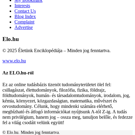
My Bookmark
Interests
Contact Us
Blog Index
Complaint
Advertise
Elo.hu
© 2025 Életünk Enciklopédiája – Minden jog fenntartva.
www.elo.hu
Az ELO.hu-ról
Ez az online tudásbázis tizenöt tudományterületet ölel fel:
csillagászat, élettudományok, filozófia, fizika, földrajz,
földtudományok, humán- és társadalomtudományok, irodalom, jog,
kémia, környezet, közgazdaságtan, matematika, művészet és
orvostudomány. Célunk, hogy mindenki számára elérhető,
megbízható és átfogó információkat nyújtsunk A-tól Z-ig. A tudás
nem privilégium, hanem jog – ossza meg, tanuljon belőle, és fedezze
fel a világ csodáit velünk együtt!
© Elo.hu. Minden jog fenntartva.