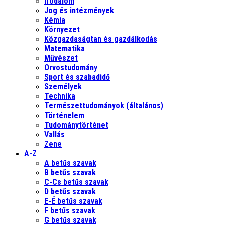
Irodalom
Jog és intézmények
Kémia
Környezet
Közgazdaságtan és gazdálkodás
Matematika
Művészet
Orvostudomány
Sport és szabadidő
Személyek
Technika
Természettudományok (általános)
Történelem
Tudománytörténet
Vallás
Zene
A-Z
A betűs szavak
B betűs szavak
C-Cs betűs szavak
D betűs szavak
E-É betűs szavak
F betűs szavak
G betűs szavak