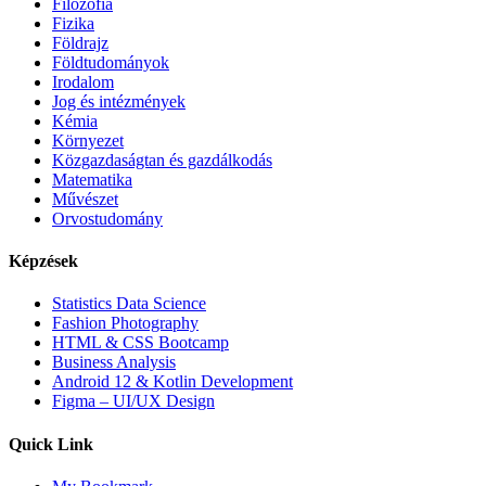
Filozófia
Fizika
Földrajz
Földtudományok
Irodalom
Jog és intézmények
Kémia
Környezet
Közgazdaságtan és gazdálkodás
Matematika
Művészet
Orvostudomány
Képzések
Statistics Data Science
Fashion Photography
HTML & CSS Bootcamp
Business Analysis
Android 12 & Kotlin Development
Figma – UI/UX Design
Quick Link