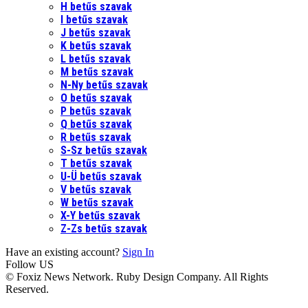
H betűs szavak
I betűs szavak
J betűs szavak
K betűs szavak
L betűs szavak
M betűs szavak
N-Ny betűs szavak
O betűs szavak
P betűs szavak
Q betűs szavak
R betűs szavak
S-Sz betűs szavak
T betűs szavak
U-Ü betűs szavak
V betűs szavak
W betűs szavak
X-Y betűs szavak
Z-Zs betűs szavak
Have an existing account?
Sign In
Follow US
© Foxiz News Network. Ruby Design Company. All Rights
Reserved.