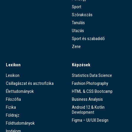
Sport
Szórakozás
Tanulás
Utazás
Sport és szabadidő
Zene
Lexikon
Képzések
Lexikon
Statistics Data Science
Csillagászat és asztrofizika
Fashion Photography
Élettudományok
HTML & CSS Bootcamp
Filozófia
Business Analysis
Fizika
Android 12 & Kotlin
Development
Földrajz
Figma – UI/UX Design
Földtudományok
Irodalom