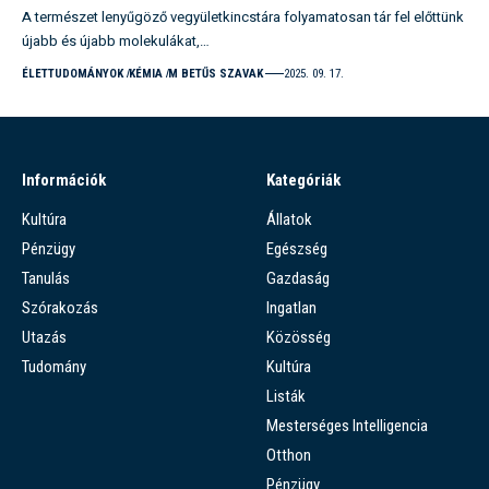
A természet lenyűgöző vegyületkincstára folyamatosan tár fel előttünk
újabb és újabb molekulákat,…
ÉLETTUDOMÁNYOK
KÉMIA
M BETŰS SZAVAK
2025. 09. 17.
Információk
Kategóriák
Kultúra
Állatok
Pénzügy
Egészség
Tanulás
Gazdaság
Szórakozás
Ingatlan
Utazás
Közösség
Tudomány
Kultúra
Listák
Mesterséges Intelligencia
Otthon
Pénzügy