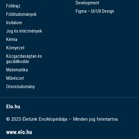
Development
Földrajz
Figma – UI/UX Design
Földtudományok
Irodalom
Jog és intézmények
Kémia
Környezet
Közgazdaságtan és
gazdálkodás
Matematika
Művészet
Orvostudomány
Elo.hu
© 2025 Életünk Enciklopédiája – Minden jog fenntartva.
www.elo.hu