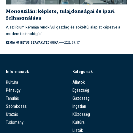
Monoszilán: képlete, tulajdonságai és ipari
felhasználása
A szilícium kémiája rendkívül gazdag és sokrétű, alapját képezve a
modern technológiai…
KÉMIA
M BETŰS SZAVAK
TECHNIKA
2025. 09. 17.
Információk
Kategóriák
Kultúra
Állatok
Pénzügy
Egészség
Tanulás
Gazdaság
Szórakozás
Ingatlan
Utazás
Közösség
Tudomány
Kultúra
Listák