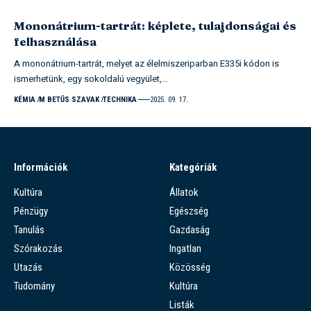
Mononátrium-tartrát: képlete, tulajdonságai és
felhasználása
A mononátrium-tartrát, melyet az élelmiszeriparban E335i kódon is
ismerhetünk, egy sokoldalú vegyület,…
KÉMIA
M BETŰS SZAVAK
TECHNIKA
2025. 09. 17.
Információk
Kategóriák
Kultúra
Állatok
Pénzügy
Egészség
Tanulás
Gazdaság
Szórakozás
Ingatlan
Utazás
Közösség
Tudomány
Kultúra
Listák