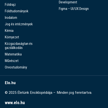
Development
Földrajz
Figma – UI/UX Design
Földtudományok
Irodalom
Jog és intézmények
Kémia
Környezet
Közgazdaságtan és
gazdálkodás
Matematika
Művészet
Orvostudomány
Elo.hu
© 2025 Életünk Enciklopédiája – Minden jog fenntartva.
www.elo.hu