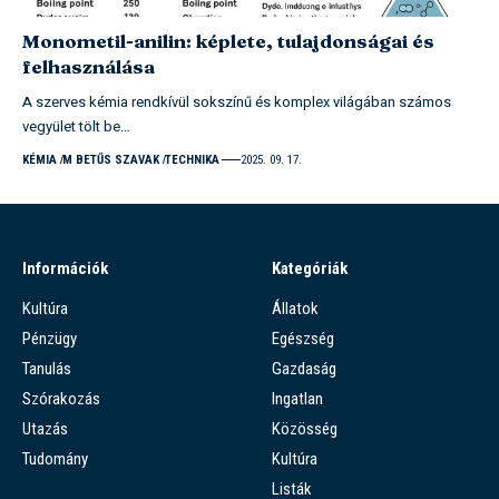
Monometil-anilin: képlete, tulajdonságai és
felhasználása
A szerves kémia rendkívül sokszínű és komplex világában számos
vegyület tölt be…
KÉMIA
M BETŰS SZAVAK
TECHNIKA
2025. 09. 17.
Információk
Kategóriák
Kultúra
Állatok
Pénzügy
Egészség
Tanulás
Gazdaság
Szórakozás
Ingatlan
Utazás
Közösség
Tudomány
Kultúra
Listák