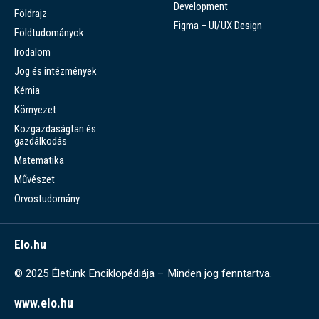
Development
Földrajz
Figma – UI/UX Design
Földtudományok
Irodalom
Jog és intézmények
Kémia
Környezet
Közgazdaságtan és
gazdálkodás
Matematika
Művészet
Orvostudomány
Elo.hu
© 2025 Életünk Enciklopédiája – Minden jog fenntartva.
www.elo.hu