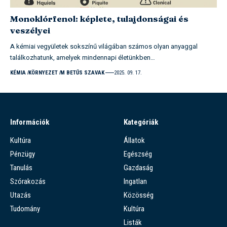
Monoklórfenol: képlete, tulajdonságai és
veszélyei
A kémiai vegyületek sokszínű világában számos olyan anyaggal
találkozhatunk, amelyek mindennapi életünkben…
KÉMIA
KÖRNYEZET
M BETŰS SZAVAK
2025. 09. 17.
Információk
Kategóriák
Kultúra
Állatok
Pénzügy
Egészség
Tanulás
Gazdaság
Szórakozás
Ingatlan
Utazás
Közösség
Tudomány
Kultúra
Listák