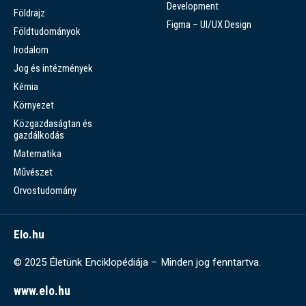
Development
Földrajz
Figma – UI/UX Design
Földtudományok
Irodalom
Jog és intézmények
Kémia
Környezet
Közgazdaságtan és
gazdálkodás
Matematika
Művészet
Orvostudomány
Elo.hu
© 2025 Életünk Enciklopédiája – Minden jog fenntartva.
www.elo.hu