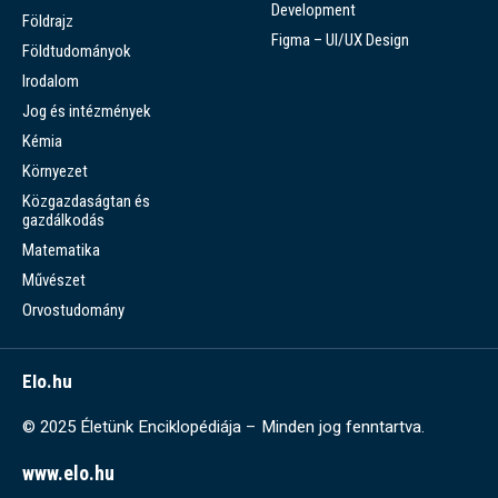
Development
Földrajz
Figma – UI/UX Design
Földtudományok
Irodalom
Jog és intézmények
Kémia
Környezet
Közgazdaságtan és
gazdálkodás
Matematika
Művészet
Orvostudomány
Elo.hu
© 2025 Életünk Enciklopédiája – Minden jog fenntartva.
www.elo.hu