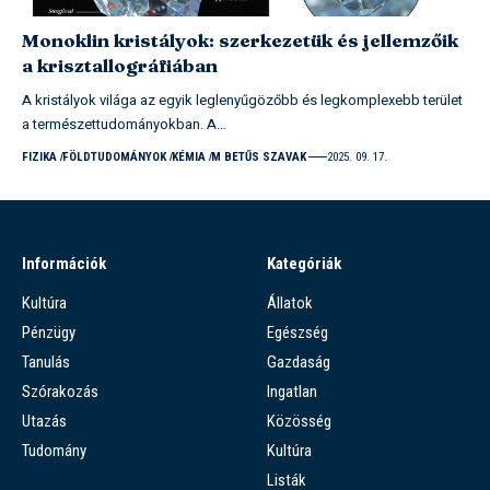
Monoklin kristályok: szerkezetük és jellemzőik
a krisztallográfiában
A kristályok világa az egyik leglenyűgözőbb és legkomplexebb terület
a természettudományokban. A…
FIZIKA
FÖLDTUDOMÁNYOK
KÉMIA
M BETŰS SZAVAK
2025. 09. 17.
Információk
Kategóriák
Kultúra
Állatok
Pénzügy
Egészség
Tanulás
Gazdaság
Szórakozás
Ingatlan
Utazás
Közösség
Tudomány
Kultúra
Listák