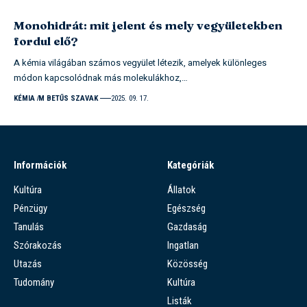
Monohidrát: mit jelent és mely vegyületekben
fordul elő?
A kémia világában számos vegyület létezik, amelyek különleges
módon kapcsolódnak más molekulákhoz,…
KÉMIA
M BETŰS SZAVAK
2025. 09. 17.
Információk
Kategóriák
Kultúra
Állatok
Pénzügy
Egészség
Tanulás
Gazdaság
Szórakozás
Ingatlan
Utazás
Közösség
Tudomány
Kultúra
Listák