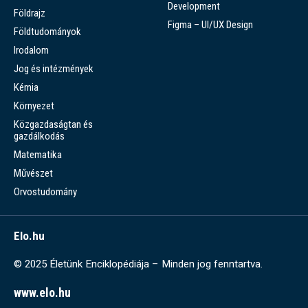
Development
Földrajz
Figma – UI/UX Design
Földtudományok
Irodalom
Jog és intézmények
Kémia
Környezet
Közgazdaságtan és
gazdálkodás
Matematika
Művészet
Orvostudomány
Elo.hu
© 2025 Életünk Enciklopédiája – Minden jog fenntartva.
www.elo.hu