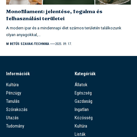
Monofilament: jelentése, fogalma és
felhasználási területei
A modern ipar és a mindennapi élet számos területén találkozunk
olyan anyagokkal,…
M BETŰS SZAVAK
TECHNIKA
2025. 09. 17.
Információk
Kategóriák
Kultúra
Állatok
Pénzügy
Egészség
Tanulás
Gazdaság
Szórakozás
Ingatlan
Utazás
Közösség
Tudomány
Kultúra
Listák