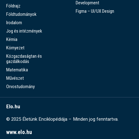
Development
Földrajz
Figma – UI/UX Design
Földtudományok
Irodalom
Jog és intézmények
Kémia
Környezet
Közgazdaságtan és
gazdálkodás
Matematika
Művészet
Orvostudomány
Elo.hu
© 2025 Életünk Enciklopédiája – Minden jog fenntartva.
www.elo.hu