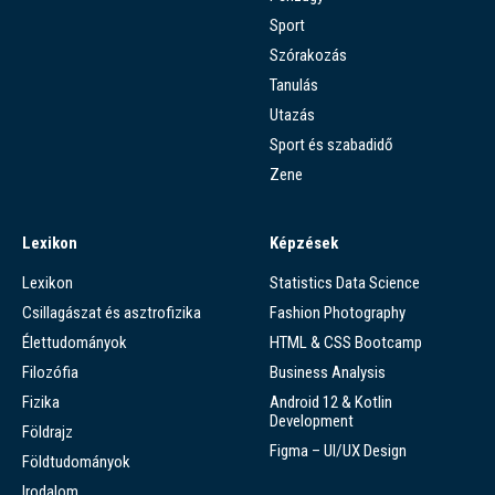
Sport
Szórakozás
Tanulás
Utazás
Sport és szabadidő
Zene
Lexikon
Képzések
Lexikon
Statistics Data Science
Csillagászat és asztrofizika
Fashion Photography
Élettudományok
HTML & CSS Bootcamp
Filozófia
Business Analysis
Fizika
Android 12 & Kotlin
Development
Földrajz
Figma – UI/UX Design
Földtudományok
Irodalom