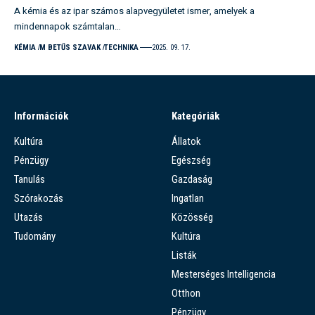
A kémia és az ipar számos alapvegyületet ismer, amelyek a
mindennapok számtalan…
KÉMIA
M BETŰS SZAVAK
TECHNIKA
2025. 09. 17.
Információk
Kategóriák
Kultúra
Állatok
Pénzügy
Egészség
Tanulás
Gazdaság
Szórakozás
Ingatlan
Utazás
Közösség
Tudomány
Kultúra
Listák
Mesterséges Intelligencia
Otthon
Pénzügy