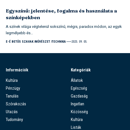
Egyszínű: jelentése, fogalma és használata a
színképekben
A színek világa végtelenül sokszínű, mégis, paradox módon, az egyik
legmélyebb és…
E-É BETŰS SZAVAK
MŰVÉSZET
TECHNIKA
2025. 09. 05.
Információk
Kategóriák
Kultúra
Állatok
Pénzügy
Egészség
Tanulás
Gazdaság
Szórakozás
Ingatlan
Utazás
Közösség
Tudomány
Kultúra
Listák