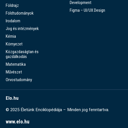
Development
Földrajz
Figma – UI/UX Design
Földtudományok
Irodalom
Jog és intézmények
Kémia
Környezet
Közgazdaságtan és
gazdálkodás
Matematika
Művészet
Orvostudomány
Elo.hu
© 2025 Életünk Enciklopédiája – Minden jog fenntartva.
www.elo.hu