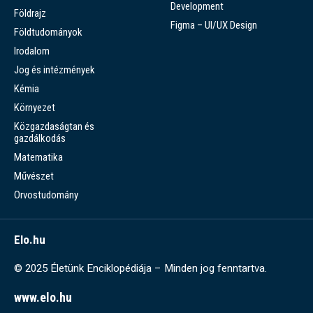
Development
Földrajz
Figma – UI/UX Design
Földtudományok
Irodalom
Jog és intézmények
Kémia
Környezet
Közgazdaságtan és
gazdálkodás
Matematika
Művészet
Orvostudomány
Elo.hu
© 2025 Életünk Enciklopédiája – Minden jog fenntartva.
www.elo.hu