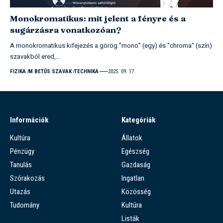
Monokromatikus: mit jelent a fényre és a
sugárzásra vonatkozóan?
A monokromatikus kifejezés a görög "mono" (egy) és "chroma" (szín)
szavakból ered,…
FIZIKA
M BETŰS SZAVAK
TECHNIKA
2025. 09. 17.
Információk
Kategóriák
Kultúra
Állatok
Pénzügy
Egészség
Tanulás
Gazdaság
Szórakozás
Ingatlan
Utazás
Közösség
Tudomány
Kultúra
Listák