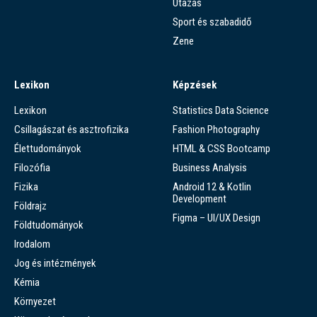
Utazás
Sport és szabadidő
Zene
Lexikon
Képzések
Lexikon
Statistics Data Science
Csillagászat és asztrofizika
Fashion Photography
Élettudományok
HTML & CSS Bootcamp
Filozófia
Business Analysis
Fizika
Android 12 & Kotlin
Development
Földrajz
Figma – UI/UX Design
Földtudományok
Irodalom
Jog és intézmények
Kémia
Környezet