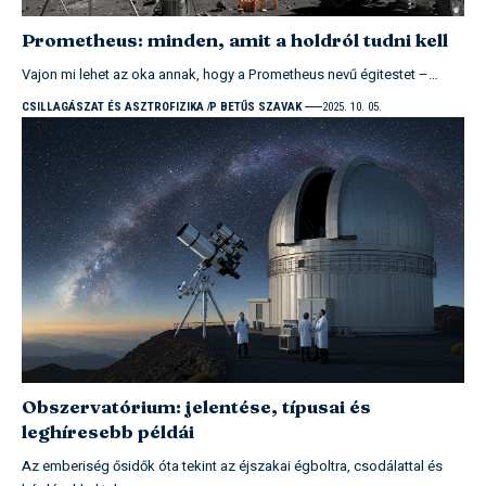
Prometheus: minden, amit a holdról tudni kell
Vajon mi lehet az oka annak, hogy a Prometheus nevű égitestet –…
CSILLAGÁSZAT ÉS ASZTROFIZIKA
P BETŰS SZAVAK
2025. 10. 05.
Obszervatórium: jelentése, típusai és
leghíresebb példái
Az emberiség ősidők óta tekint az éjszakai égboltra, csodálattal és