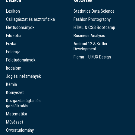
Lexikon
Képzések
Lexikon
Statistics Data Science
Csillagászat és asztrofizika
Fashion Photography
Élettudományok
HTML & CSS Bootcamp
Filozófia
Business Analysis
Fizika
Android 12 & Kotlin
Development
Földrajz
Figma – UI/UX Design
Földtudományok
Irodalom
Jog és intézmények
Kémia
Környezet
Közgazdaságtan és
gazdálkodás
Matematika
Művészet
Orvostudomány