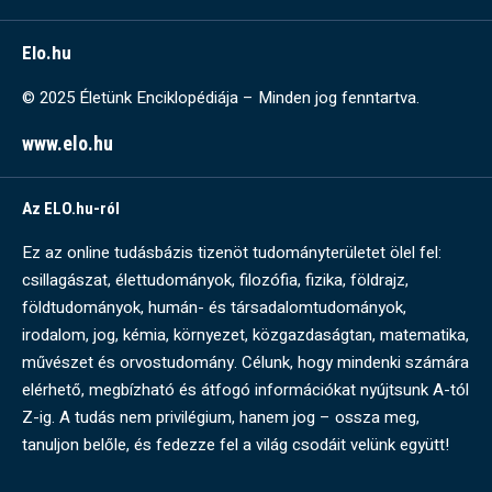
Elo.hu
© 2025 Életünk Enciklopédiája – Minden jog fenntartva.
www.elo.hu
Az ELO.hu-ról
Ez az online tudásbázis tizenöt tudományterületet ölel fel:
csillagászat, élettudományok, filozófia, fizika, földrajz,
földtudományok, humán- és társadalomtudományok,
irodalom, jog, kémia, környezet, közgazdaságtan, matematika,
művészet és orvostudomány. Célunk, hogy mindenki számára
elérhető, megbízható és átfogó információkat nyújtsunk A-tól
Z-ig. A tudás nem privilégium, hanem jog – ossza meg,
tanuljon belőle, és fedezze fel a világ csodáit velünk együtt!