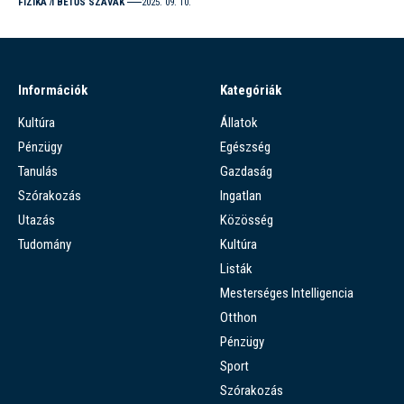
FIZIKA
I BETŰS SZAVAK
2025. 09. 10.
Információk
Kategóriák
Kultúra
Állatok
Pénzügy
Egészség
Tanulás
Gazdaság
Szórakozás
Ingatlan
Utazás
Közösség
Tudomány
Kultúra
Listák
Mesterséges Intelligencia
Otthon
Pénzügy
Sport
Szórakozás