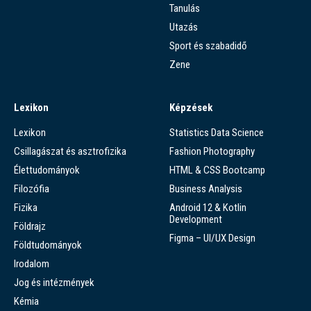
Tanulás
Utazás
Sport és szabadidő
Zene
Lexikon
Képzések
Lexikon
Statistics Data Science
Csillagászat és asztrofizika
Fashion Photography
Élettudományok
HTML & CSS Bootcamp
Filozófia
Business Analysis
Fizika
Android 12 & Kotlin
Development
Földrajz
Figma – UI/UX Design
Földtudományok
Irodalom
Jog és intézmények
Kémia