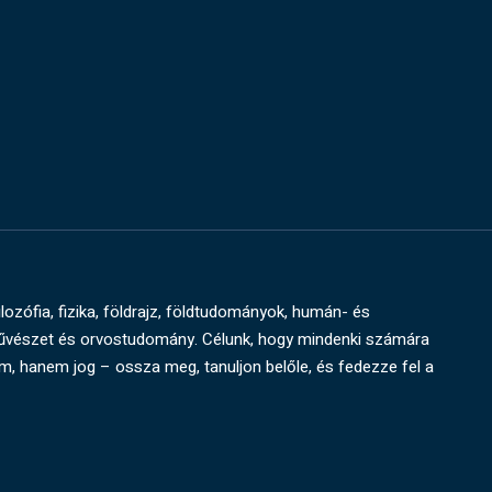
ilozófia, fizika, földrajz, földtudományok, humán- és
művészet és orvostudomány. Célunk, hogy mindenki számára
um, hanem jog – ossza meg, tanuljon belőle, és fedezze fel a