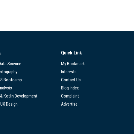
k
Quick Link
 Data Science
My Bookmark
hotography
Interests
SS Bootcamp
Contact Us
nalysis
Blog Index
 & Kotlin Development
Complaint
/UX Design
Advertise