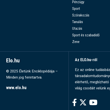
Pénzügy
Sport
Szórakozás
Tanulás
Utazás
Sport és szabadidő
Zene
Elo.hu
Az ELO.hu-ról
Ez az online tudásbázi
© 2025 Életünk Enciklopédiája –
társadalomtudományok
Minden jog fenntartva.
elérhető, megbízható 
www.elo.hu
világ csodáit velünk e