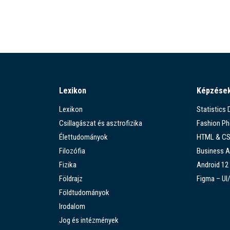
Lexikon
Képzése
Lexikon
Statistics
Csillagászat és asztrofizika
Fashion P
Élettudományok
HTML & C
Filozófia
Business A
Fizika
Android 12
Földrajz
Figma – UI
Földtudományok
Irodalom
Jog és intézmények