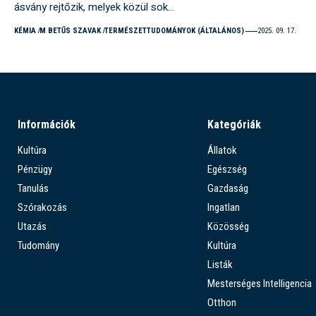
ásvány rejtőzik, melyek közül sok…
KÉMIA
M BETŰS SZAVAK
TERMÉSZETTUDOMÁNYOK (ÁLTALÁNOS)
2025. 09. 17.
Információk
Kategóriák
Kultúra
Állatok
Pénzügy
Egészség
Tanulás
Gazdaság
Szórakozás
Ingatlan
Utazás
Közösség
Tudomány
Kultúra
Listák
Mesterséges Intelligencia
Otthon