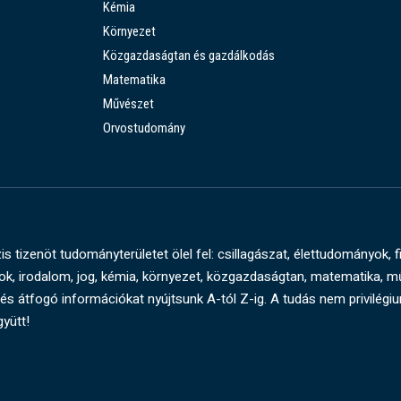
Kémia
Környezet
Közgazdaságtan és gazdálkodás
Matematika
Művészet
Orvostudomány
s tizenöt tudományterületet ölel fel: csillagászat, élettudományok, f
, irodalom, jog, kémia, környezet, közgazdaságtan, matematika, 
és átfogó információkat nyújtsunk A-tól Z-ig. A tudás nem privilégi
gyütt!