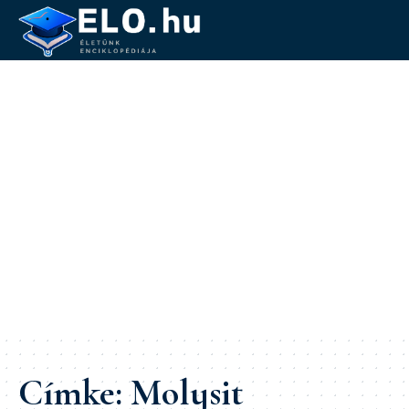
Címke:
Molysit