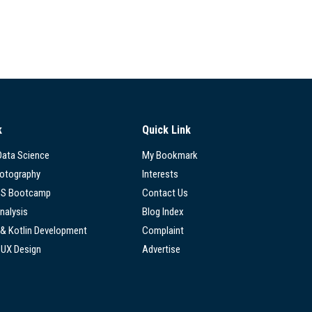
k
Quick Link
 Data Science
My Bookmark
hotography
Interests
SS Bootcamp
Contact Us
nalysis
Blog Index
 & Kotlin Development
Complaint
/UX Design
Advertise