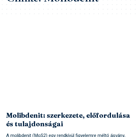
Molibdenit: szerkezete, előfordulása
és tulajdonságai
A molibdenit (MoS2) egy rendkívül figyelemre méltó ásvány,