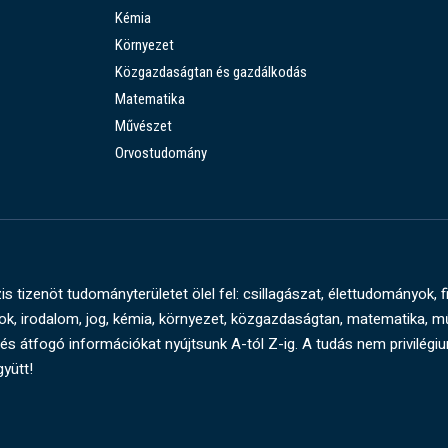
Kémia
Környezet
Közgazdaságtan és gazdálkodás
Matematika
Művészet
Orvostudomány
s tizenöt tudományterületet ölel fel: csillagászat, élettudományok, f
, irodalom, jog, kémia, környezet, közgazdaságtan, matematika, 
és átfogó információkat nyújtsunk A-tól Z-ig. A tudás nem privilégi
gyütt!