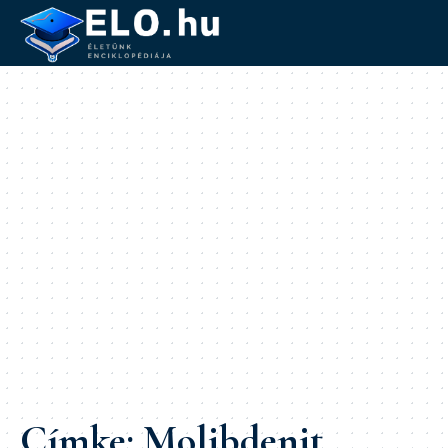
Címke:
Molibdenit