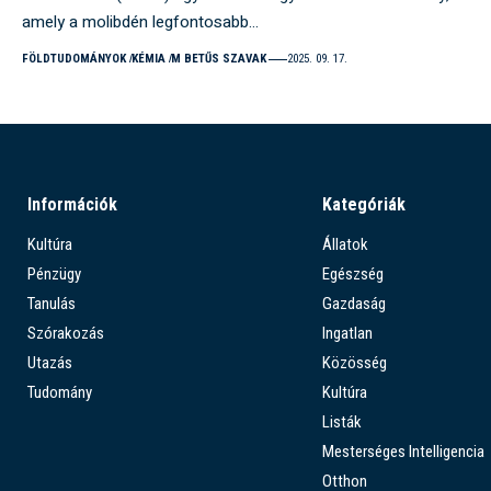
amely a molibdén legfontosabb…
FÖLDTUDOMÁNYOK
KÉMIA
M BETŰS SZAVAK
2025. 09. 17.
Információk
Kategóriák
Kultúra
Állatok
Pénzügy
Egészség
Tanulás
Gazdaság
Szórakozás
Ingatlan
Utazás
Közösség
Tudomány
Kultúra
Listák
Mesterséges Intelligencia
Otthon