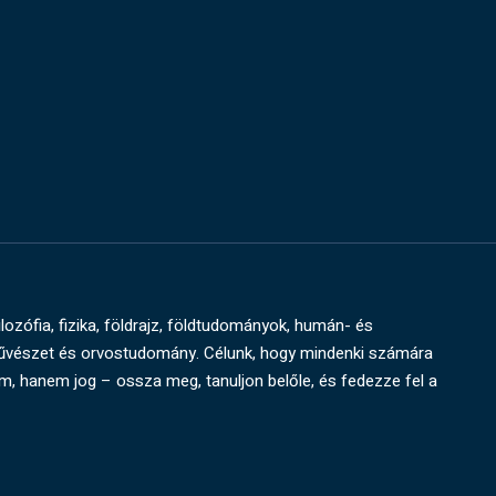
ilozófia, fizika, földrajz, földtudományok, humán- és
művészet és orvostudomány. Célunk, hogy mindenki számára
um, hanem jog – ossza meg, tanuljon belőle, és fedezze fel a