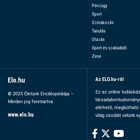
Pénzügy
Sport
Szórakozás
Tanulás
Utazás
Sport és szabadidő
Zene
Elo.hu
Az ELO.hu-ról
Ez az online tudásbázi
© 2025 Életünk Enciklopédiája –
társadalomtudományok
Minden jog fenntartva.
elérhető, megbízható 
www.elo.hu
világ csodáit velünk e