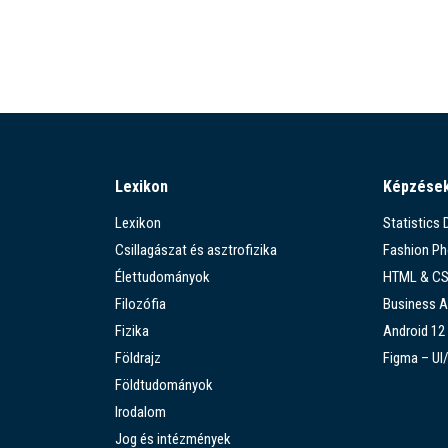
Lexikon
Képzése
Lexikon
Statistics
Csillagászat és asztrofizika
Fashion P
Élettudományok
HTML & C
Filozófia
Business A
Fizika
Android 12
Földrajz
Figma – UI
Földtudományok
Irodalom
Jog és intézmények