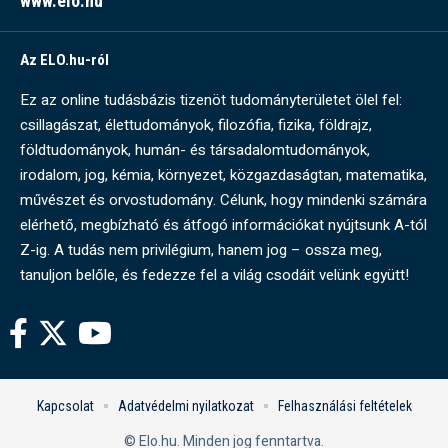
www.elo.hu
Az ELO.hu-ról
Ez az online tudásbázis tizenöt tudományterületet ölel fel:
csillagászat, élettudományok, filozófia, fizika, földrajz,
földtudományok, humán- és társadalomtudományok,
irodalom, jog, kémia, környezet, közgazdaságtan, matematika,
művészet és orvostudomány. Célunk, hogy mindenki számára
elérhető, megbízható és átfogó információkat nyújtsunk A-tól
Z-ig. A tudás nem privilégium, hanem jog – ossza meg,
tanuljon belőle, és fedezze fel a világ csodáit velünk együtt!
Kapcsolat
Adatvédelmi nyilatkozat
Felhasználási feltételek
© Elo.hu. Minden jog fenntartva.