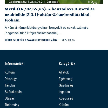
Metil-(1R,2R,3S,5S)-3-benzoiloxi-8-metil-8-
azabiciklo[3.2.1]-oktán-2-karboxilát: lásd
Kokain
A kémiai nómenklatúra gyakran bonyolult és sokak számára
idegennek tűnő kifejezéseket használ,…
KÉMIA
M BETŰS SZAVAK
ORVOSTUDOMÁNY
2025. 09. 16.
Információk
Kategóriák
Kultúra
Állatok
Pénzügy
Egészség
Tanulás
Gazdaság
Szórakozás
Ingatlan
Utazás
Közösség
Tudomány
Kultúra