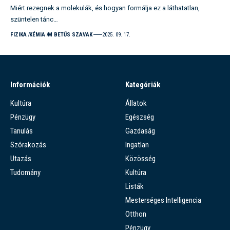
Miért rezegnek a molekulák, és hogyan formálja ez a láthatatlan,
szüntelen tánc…
FIZIKA
KÉMIA
M BETŰS SZAVAK
2025. 09. 17.
Információk
Kategóriák
Kultúra
Állatok
Pénzügy
Egészség
Tanulás
Gazdaság
Szórakozás
Ingatlan
Utazás
Közösség
Tudomány
Kultúra
Listák
Mesterséges Intelligencia
Otthon
Pénzügy