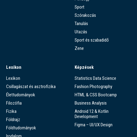
Sport
Szórakozás
Tanulás
Utazás
Sport és szabadidő
Zene
Lexikon
Képzések
Lexikon
Statistics Data Science
Csillagászat és asztrofizika
Fashion Photography
Élettudományok
HTML & CSS Bootcamp
Filozófia
Business Analysis
Fizika
Android 12 & Kotlin
Development
Földrajz
Figma – UI/UX Design
Földtudományok
Irodalom