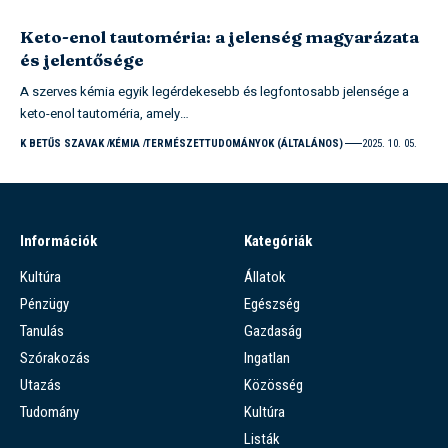
Keto-enol tautoméria: a jelenség magyarázata
és jelentősége
A szerves kémia egyik legérdekesebb és legfontosabb jelensége a
keto-enol tautoméria, amely…
K BETŰS SZAVAK
KÉMIA
TERMÉSZETTUDOMÁNYOK (ÁLTALÁNOS)
2025. 10. 05.
Információk
Kategóriák
Kultúra
Állatok
Pénzügy
Egészség
Tanulás
Gazdaság
Szórakozás
Ingatlan
Utazás
Közösség
Tudomány
Kultúra
Listák