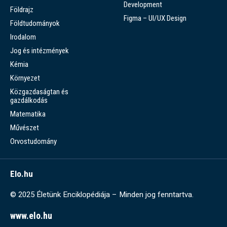
Development
Földrajz
Figma – UI/UX Design
Földtudományok
Irodalom
Jog és intézmények
Kémia
Környezet
Közgazdaságtan és
gazdálkodás
Matematika
Művészet
Orvostudomány
Elo.hu
© 2025 Életünk Enciklopédiája – Minden jog fenntartva.
www.elo.hu