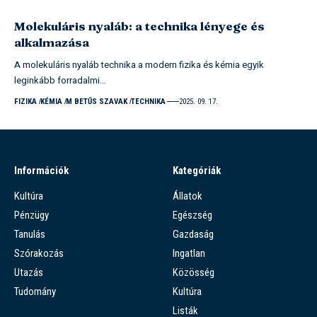
Molekuláris nyaláb: a technika lényege és
alkalmazása
A molekuláris nyaláb technika a modern fizika és kémia egyik
leginkább forradalmi…
FIZIKA
KÉMIA
M BETŰS SZAVAK
TECHNIKA
2025. 09. 17.
Információk
Kategóriák
Kultúra
Állatok
Pénzügy
Egészség
Tanulás
Gazdaság
Szórakozás
Ingatlan
Utazás
Közösség
Tudomány
Kultúra
Listák