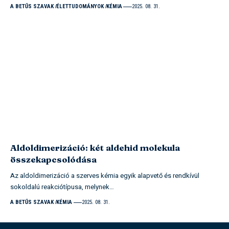
A BETŰS SZAVAK
ÉLETTUDOMÁNYOK
KÉMIA
2025. 08. 31.
Aldoldimerizáció: két aldehid molekula
összekapcsolódása
Az aldoldimerizáció a szerves kémia egyik alapvető és rendkívül
sokoldalú reakciótípusa, melynek…
A BETŰS SZAVAK
KÉMIA
2025. 08. 31.