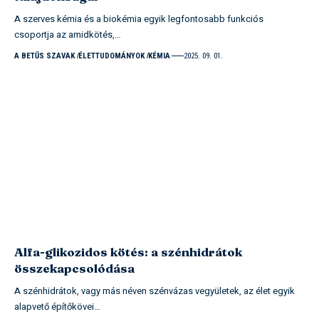
A szerves kémia és a biokémia egyik legfontosabb funkciós
csoportja az amidkötés,…
A BETŰS SZAVAK
ÉLETTUDOMÁNYOK
KÉMIA
2025. 09. 01.
Alfa-glikozidos kötés: a szénhidrátok
összekapcsolódása
A szénhidrátok, vagy más néven szénvázas vegyületek, az élet egyik
alapvető építőkövei…