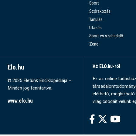
Sport
Szórakozás
Tanulás
Utazás
Sport és szabadidő
Zene
Elo.hu
Az ELO.hu-ról
Ez az online tudásbázi
© 2025 Életünk Enciklopédiája –
társadalomtudományok
Minden jog fenntartva.
elérhető, megbízható 
www.elo.hu
világ csodáit velünk e