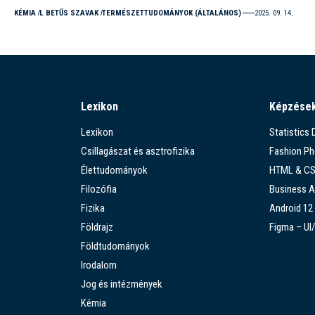
KÉMIA
L BETŰS SZAVAK
TERMÉSZETTUDOMÁNYOK (ÁLTALÁNOS)
2025. 09. 14.
Lexikon
Képzése
Lexikon
Statistics
Csillagászat és asztrofizika
Fashion P
Élettudományok
HTML & C
Filozófia
Business A
Fizika
Android 12
Földrajz
Figma – UI
Földtudományok
Irodalom
Jog és intézmények
Kémia