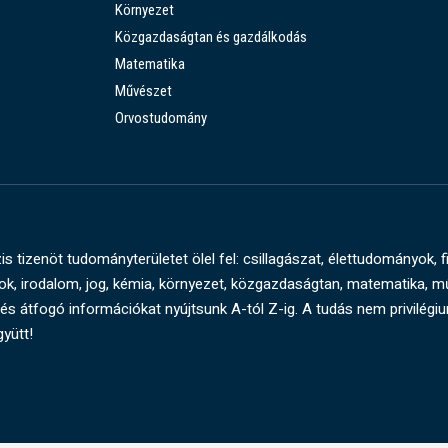
Környezet
Közgazdaságtan és gazdálkodás
Matematika
Művészet
Orvostudomány
s tizenöt tudományterületet ölel fel: csillagászat, élettudományok, f
, irodalom, jog, kémia, környezet, közgazdaságtan, matematika, 
és átfogó információkat nyújtsunk A-tól Z-ig. A tudás nem privilégi
gyütt!