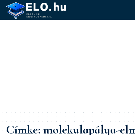
Címke:
molekulapálya-elm