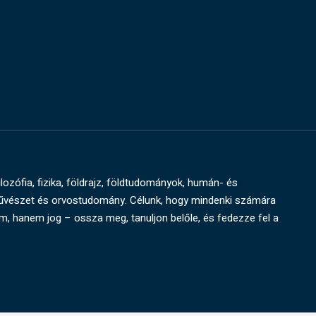
ilozófia, fizika, földrajz, földtudományok, humán- és
művészet és orvostudomány. Célunk, hogy mindenki számára
um, hanem jog – ossza meg, tanuljon belőle, és fedezze fel a