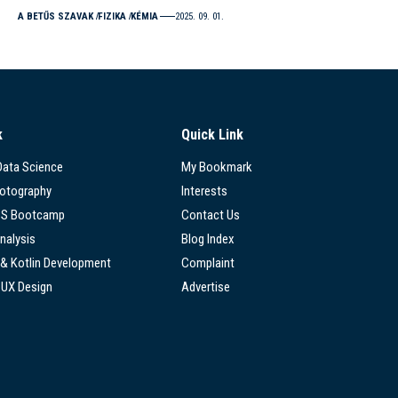
A BETŰS SZAVAK
FIZIKA
KÉMIA
2025. 09. 01.
k
Quick Link
 Data Science
My Bookmark
hotography
Interests
SS Bootcamp
Contact Us
nalysis
Blog Index
 & Kotlin Development
Complaint
/UX Design
Advertise