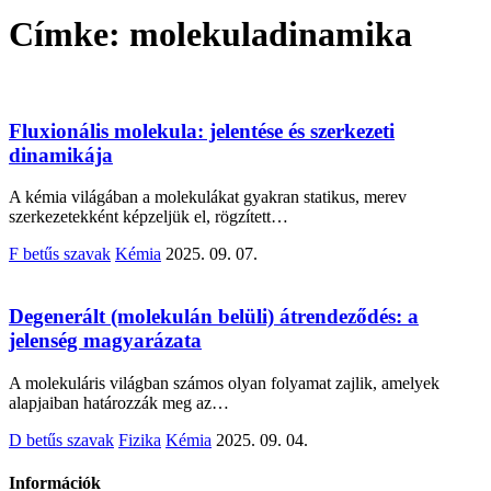
Címke:
molekuladinamika
Fluxionális molekula: jelentése és szerkezeti
dinamikája
A kémia világában a molekulákat gyakran statikus, merev
szerkezetekként képzeljük el, rögzített…
F betűs szavak
Kémia
2025. 09. 07.
Degenerált (molekulán belüli) átrendeződés: a
jelenség magyarázata
A molekuláris világban számos olyan folyamat zajlik, amelyek
alapjaiban határozzák meg az…
D betűs szavak
Fizika
Kémia
2025. 09. 04.
Információk