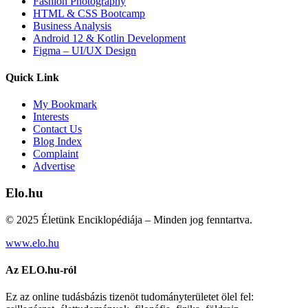
Fashion Photography
HTML & CSS Bootcamp
Business Analysis
Android 12 & Kotlin Development
Figma – UI/UX Design
Quick Link
My Bookmark
Interests
Contact Us
Blog Index
Complaint
Advertise
Elo.hu
© 2025 Életünk Enciklopédiája – Minden jog fenntartva.
www.elo.hu
Az ELO.hu-ról
Ez az online tudásbázis tizenöt tudományterületet ölel fel: