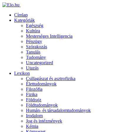
Címlap
Kategóriák
Egészség
Kultúra
Mesterséges Intelligencia
Pénzügy
Szórakozás
Tanulás
Tudomány
Uncategorized
Utazás
Lexikon
Csillagászat és asztrofizika
Élettudományok
Filozófia
Fizika
Földrajz
Földtudományok
Humán- és társadalomtudományok
Irodalom
Jog és intézmények
Kémia
Környezet