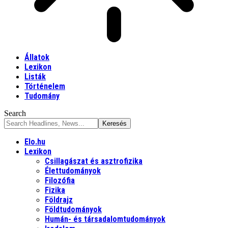
Állatok
Lexikon
Listák
Történelem
Tudomány
Search
Elo.hu
Lexikon
Csillagászat és asztrofizika
Élettudományok
Filozófia
Fizika
Földrajz
Földtudományok
Humán- és társadalomtudományok