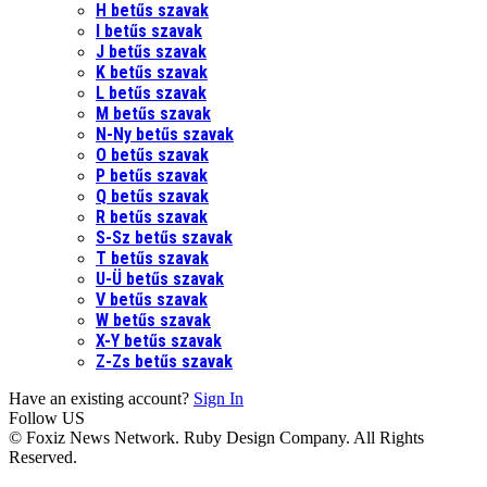
H betűs szavak
I betűs szavak
J betűs szavak
K betűs szavak
L betűs szavak
M betűs szavak
N-Ny betűs szavak
O betűs szavak
P betűs szavak
Q betűs szavak
R betűs szavak
S-Sz betűs szavak
T betűs szavak
U-Ü betűs szavak
V betűs szavak
W betűs szavak
X-Y betűs szavak
Z-Zs betűs szavak
Have an existing account?
Sign In
Follow US
© Foxiz News Network. Ruby Design Company. All Rights
Reserved.