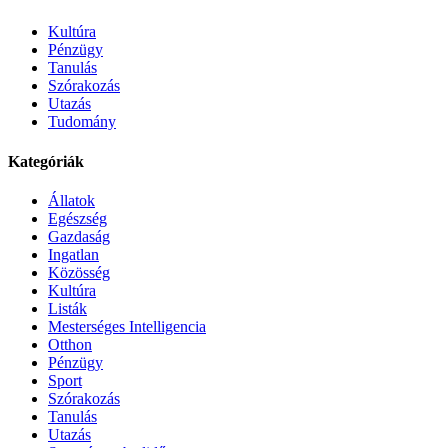
Kultúra
Pénzügy
Tanulás
Szórakozás
Utazás
Tudomány
Kategóriák
Állatok
Egészség
Gazdaság
Ingatlan
Közösség
Kultúra
Listák
Mesterséges Intelligencia
Otthon
Pénzügy
Sport
Szórakozás
Tanulás
Utazás