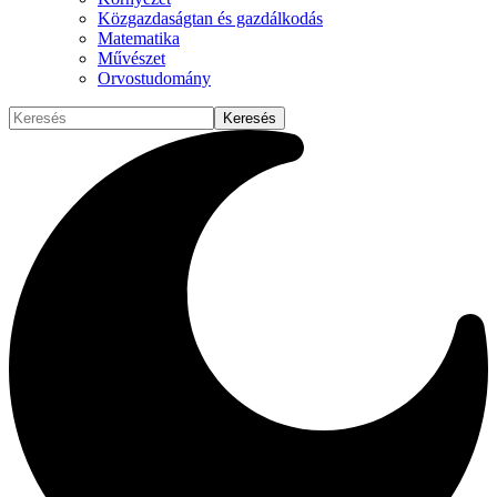
Közgazdaságtan és gazdálkodás
Matematika
Művészet
Orvostudomány