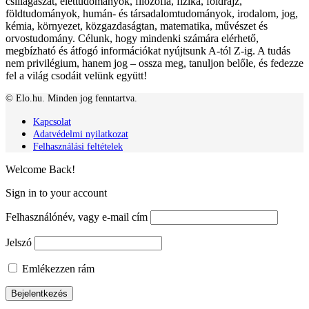
csillagászat, élettudományok, filozófia, fizika, földrajz,
földtudományok, humán- és társadalomtudományok, irodalom, jog,
kémia, környezet, közgazdaságtan, matematika, művészet és
orvostudomány. Célunk, hogy mindenki számára elérhető,
megbízható és átfogó információkat nyújtsunk A-tól Z-ig. A tudás
nem privilégium, hanem jog – ossza meg, tanuljon belőle, és fedezze
fel a világ csodáit velünk együtt!
© Elo.hu. Minden jog fenntartva.
Kapcsolat
Adatvédelmi nyilatkozat
Felhasználási feltételek
Welcome Back!
Sign in to your account
Felhasználónév, vagy e-mail cím
Jelszó
Emlékezzen rám