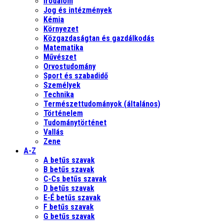
Irodalom
Jog és intézmények
Kémia
Környezet
Közgazdaságtan és gazdálkodás
Matematika
Művészet
Orvostudomány
Sport és szabadidő
Személyek
Technika
Természettudományok (általános)
Történelem
Tudománytörténet
Vallás
Zene
A-Z
A betűs szavak
B betűs szavak
C-Cs betűs szavak
D betűs szavak
E-É betűs szavak
F betűs szavak
G betűs szavak