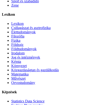
Sport és szabadidő
Zene
Lexikon
Lexikon
Csillagászat és asztrofizika
Élettudományok
Filozófia
Fizika
Földrajz
Földtudományok
Irodalom
Jog és intézmények
Kémia
Környezet
Közgazdaságtan és gazdálkodás
Matematika
Művészet
Orvostudomány
Képzések
Statistics Data Science