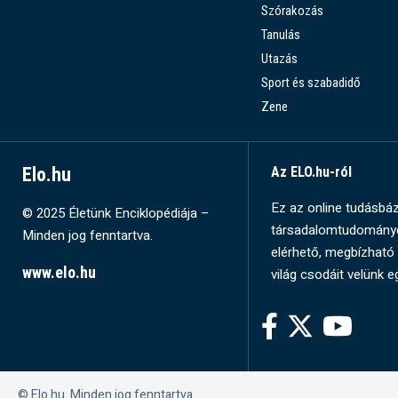
Szórakozás
Tanulás
Utazás
Sport és szabadidő
Zene
Elo.hu
Az ELO.hu-ról
Ez az online tudásbázi
© 2025 Életünk Enciklopédiája –
társadalomtudományok
Minden jog fenntartva.
elérhető, megbízható 
www.elo.hu
világ csodáit velünk e
© Elo.hu. Minden jog fenntartva.