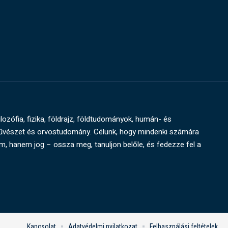
ilozófia, fizika, földrajz, földtudományok, humán- és
művészet és orvostudomány. Célunk, hogy mindenki számára
um, hanem jog – ossza meg, tanuljon belőle, és fedezze fel a
Kapcsolat
Adatvédelmi nyilatkozat
Felhasználási feltételek