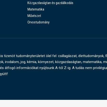
Közgazdaságtan és gazdálkodás
Matematika
Művészet
Orvostudomány
s tizenöt tudományterületet ölel fel: csillagászat, élettudományok, f
, irodalom, jog, kémia, környezet, közgazdaságtan, matematika, 
és átfogó információkat nyújtsunk A-tól Z-ig. A tudás nem privilégi
gyütt!