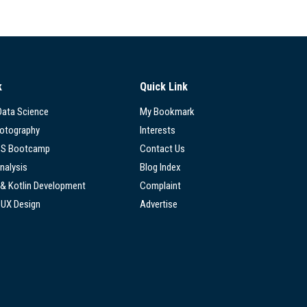
k
Quick Link
 Data Science
My Bookmark
hotography
Interests
SS Bootcamp
Contact Us
nalysis
Blog Index
 & Kotlin Development
Complaint
/UX Design
Advertise