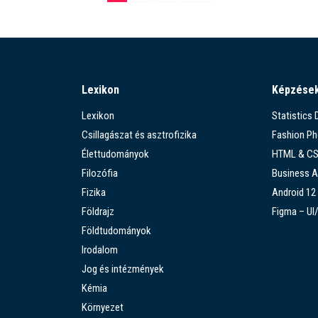
Lexikon
Képzése
Lexikon
Statistics
Csillagászat és asztrofizika
Fashion P
Élettudományok
HTML & C
Filozófia
Business A
Fizika
Android 12
Földrajz
Figma – UI
Földtudományok
Irodalom
Jog és intézmények
Kémia
Környezet