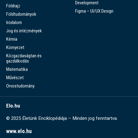
Development
Földrajz
Figma – UI/UX Design
Földtudományok
Irodalom
Jog és intézmények
Kémia
Környezet
Közgazdaságtan és
gazdálkodás
Matematika
Művészet
Orvostudomány
Elo.hu
© 2025 Életünk Enciklopédiája – Minden jog fenntartva.
www.elo.hu