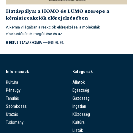
Határpálya: a HOMO és LUMO szerepe a
kémiai reakciók előrejelzésében
A kémia világában a reakciók előrejelzése, a molekulák
viselkedésének megértése és az…
H BETŰS SZAVAK
KÉMIA
2025. 09. 09.
Információk
Kategóriák
Kultúra
Állatok
Pénzügy
Egészség
Tanulás
Gazdaság
Szórakozás
Ingatlan
Utazás
Közösség
Tudomány
Kultúra
Listák