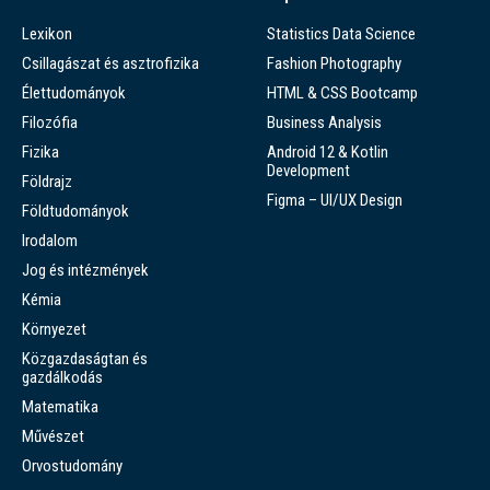
Lexikon
Statistics Data Science
Csillagászat és asztrofizika
Fashion Photography
Élettudományok
HTML & CSS Bootcamp
Filozófia
Business Analysis
Fizika
Android 12 & Kotlin
Development
Földrajz
Figma – UI/UX Design
Földtudományok
Irodalom
Jog és intézmények
Kémia
Környezet
Közgazdaságtan és
gazdálkodás
Matematika
Művészet
Orvostudomány