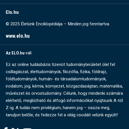
Elo.hu
© 2025 Életünk Enciklopédiája – Minden jog fenntartva.
www.elo.hu
Az ELO.hu-ról
Ez az online tudásbázis tizenöt tudományterületet ölel fel:
csillagászat, élettudományok, filozófia, fizika, földrajz,
földtudományok, humán- és társadalomtudományok,
irodalom, jog, kémia, környezet, közgazdaságtan, matematika,
művészet és orvostudomány. Célunk, hogy mindenki számára
elérhető, megbízható és átfogó információkat nyújtsunk A-tól
Z-ig. A tudás nem privilégium, hanem jog – ossza meg,
tanuljon belőle, és fedezze fel a világ csodáit velünk együtt!