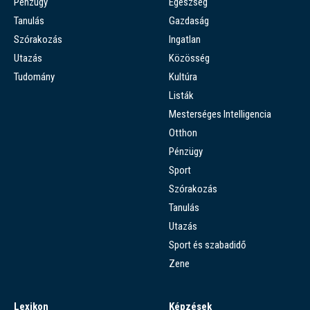
Pénzügy
Egészség
Tanulás
Gazdaság
Szórakozás
Ingatlan
Utazás
Közösség
Tudomány
Kultúra
Listák
Mesterséges Intelligencia
Otthon
Pénzügy
Sport
Szórakozás
Tanulás
Utazás
Sport és szabadidő
Zene
Lexikon
Képzések