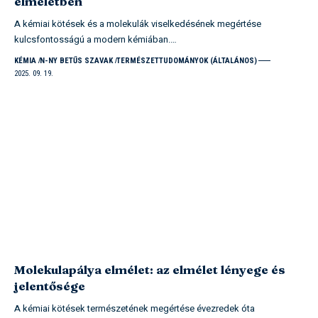
elméletben
A kémiai kötések és a molekulák viselkedésének megértése
kulcsfontosságú a modern kémiában.…
KÉMIA
N-NY BETŰS SZAVAK
TERMÉSZETTUDOMÁNYOK (ÁLTALÁNOS)
2025. 09. 19.
Molekulapálya elmélet: az elmélet lényege és
jelentősége
A kémiai kötések természetének megértése évezredek óta