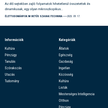
Az élő sejtekben zajló folyamatok hihetetlenül összetettek és
dinamikusak, egy olyan mikroszkopikus…
ÉLETTUDOMÁNYOK
M BETŰS SZAVAK
TECHNIKA
2025. 09. 17.
Információk
Kategóriák
Kultúra
Állatok
Pénzügy
Egészség
Tanulás
Gazdaság
Szórakozás
Ingatlan
Utazás
Közösség
Tudomány
Kultúra
Listák
Mesterséges Intelligencia
Otthon
Pénzügy