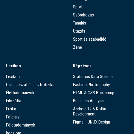
Sport
Szórakozás
Tanulás
Utazás
Sport és szabadidő
Zene
Lexikon
Képzések
Lexikon
Statistics Data Science
Csillagászat és asztrofizika
Fashion Photography
Élettudományok
HTML & CSS Bootcamp
Filozófia
Business Analysis
Fizika
Android 12 & Kotlin
Development
Földrajz
Figma – UI/UX Design
Földtudományok
Irodalom