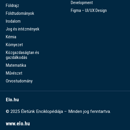
Development
Földrajz
Figma – UI/UX Design
Földtudományok
Irodalom
Jog és intézmények
Kémia
Környezet
Közgazdaságtan és
gazdálkodás
Matematika
Művészet
Orvostudomány
Elo.hu
© 2025 Életünk Enciklopédiája – Minden jog fenntartva.
www.elo.hu