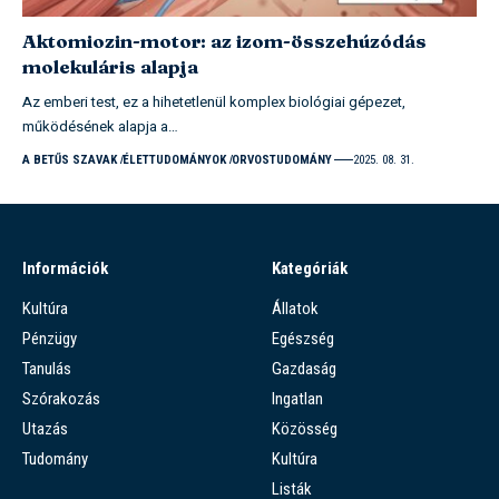
Aktomiozin-motor: az izom-összehúzódás
molekuláris alapja
Az emberi test, ez a hihetetlenül komplex biológiai gépezet,
működésének alapja a…
A BETŰS SZAVAK
ÉLETTUDOMÁNYOK
ORVOSTUDOMÁNY
2025. 08. 31.
Információk
Kategóriák
Kultúra
Állatok
Pénzügy
Egészség
Tanulás
Gazdaság
Szórakozás
Ingatlan
Utazás
Közösség
Tudomány
Kultúra
Listák