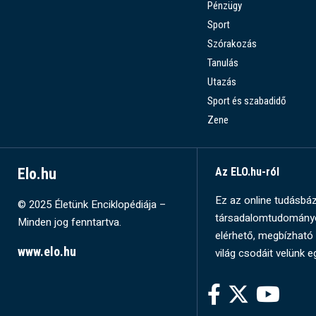
Pénzügy
Sport
Szórakozás
Tanulás
Utazás
Sport és szabadidő
Zene
Elo.hu
Az ELO.hu-ról
Ez az online tudásbázi
© 2025 Életünk Enciklopédiája –
társadalomtudományok
Minden jog fenntartva.
elérhető, megbízható 
www.elo.hu
világ csodáit velünk e