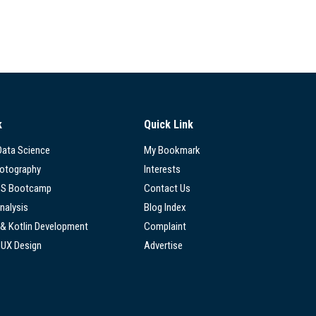
k
Quick Link
 Data Science
My Bookmark
hotography
Interests
SS Bootcamp
Contact Us
nalysis
Blog Index
 & Kotlin Development
Complaint
/UX Design
Advertise