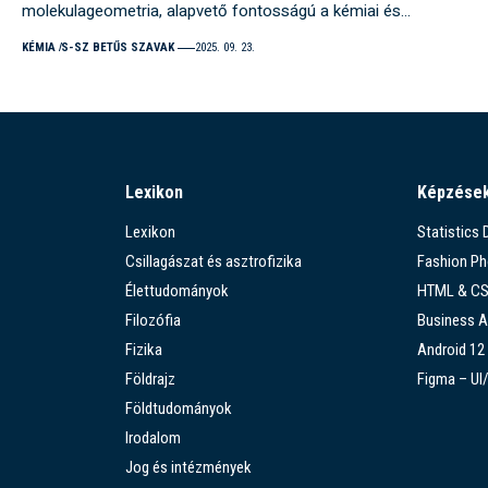
molekulageometria, alapvető fontosságú a kémiai és…
KÉMIA
S-SZ BETŰS SZAVAK
2025. 09. 23.
Lexikon
Képzése
Lexikon
Statistics
Csillagászat és asztrofizika
Fashion P
Élettudományok
HTML & C
Filozófia
Business A
Fizika
Android 12
Földrajz
Figma – UI
Földtudományok
Irodalom
Jog és intézmények