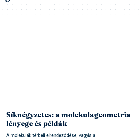
Síknégyzetes: a molekulageometria
lényege és példák
A molekulák térbeli elrendeződése, vagyis a