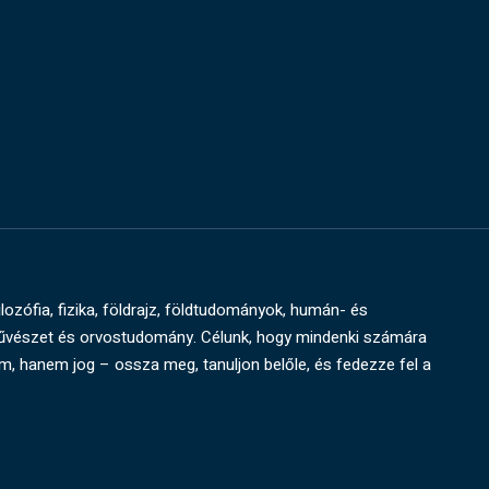
ilozófia, fizika, földrajz, földtudományok, humán- és
művészet és orvostudomány. Célunk, hogy mindenki számára
um, hanem jog – ossza meg, tanuljon belőle, és fedezze fel a