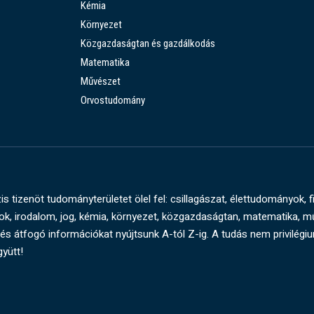
Kémia
Környezet
Közgazdaságtan és gazdálkodás
Matematika
Művészet
Orvostudomány
s tizenöt tudományterületet ölel fel: csillagászat, élettudományok, f
, irodalom, jog, kémia, környezet, közgazdaságtan, matematika, 
és átfogó információkat nyújtsunk A-tól Z-ig. A tudás nem privilégi
gyütt!