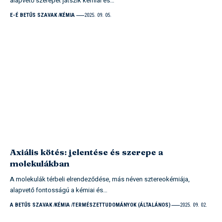
alapvető szerepet játszik kémiai és…
E-É BETŰS SZAVAK
KÉMIA
2025. 09. 05.
Axiális kötés: jelentése és szerepe a
molekulákban
A molekulák térbeli elrendeződése, más néven sztereokémiája,
alapvető fontosságú a kémiai és…
A BETŰS SZAVAK
KÉMIA
TERMÉSZETTUDOMÁNYOK (ÁLTALÁNOS)
2025. 09. 02.