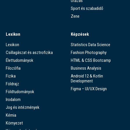
Utazás
Sport és szabadidő
Zene
Lexikon
Képzések
Lexikon
Statistics Data Science
Csillagászat és asztrofizika
Fashion Photography
Élettudományok
HTML & CSS Bootcamp
Filozófia
Business Analysis
Fizika
Android 12 & Kotlin
Development
Földrajz
Figma – UI/UX Design
Földtudományok
Irodalom
Jog és intézmények
Kémia
Környezet