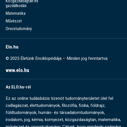
Közgazdaságtan és
gazdálkodás
Matematika
Művészet
Orvostudomány
Elo.hu
© 2025 Életünk Enciklopédiája – Minden jog fenntartva.
www.elo.hu
Az ELO.hu-ról
Ez az online tudásbázis tizenöt tudományterületet ölel fel:
csillagászat, élettudományok, filozófia, fizika, földrajz,
földtudományok, humán- és társadalomtudományok,
irodalom, jog, kémia, környezet, közgazdaságtan, matematika,
művészet és orvostudomány. Célunk, hogy mindenki számára